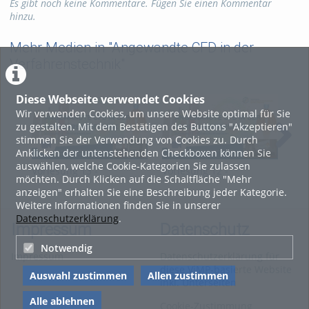
Kategorien:
Fachgebiete
,
Es gibt noch keine Kommentare. Fügen Sie einen Kommentar
Chemie
,
Verfahrenstechnik
hinzu.
Mehr Medien in "Angewandte CFD in der
Verfahrenstechnik"
Diese Webseite verwendet Cookies
Wir verwenden Cookies, um unsere Website optimal für Sie
zu gestalten. Mit dem Bestätigen des Buttons "Akzeptieren"
stimmen Sie der Verwendung von Cookies zu. Durch
Anklicken der untenstehenden Checkboxen können Sie
auswählen, welche Cookie-Kategorien Sie zulassen
Vorlesung 13 -
Vorlesung 12 -
Vor
möchten. Durch Klicken auf die Schaltfläche "Mehr
Angewandte CFD in der
Angewandte CFD in der
Ang
anzeigen" erhalten Sie eine Beschreibung jeder Kategorie.
Verfahrenstechnik
Verfahrenstechnik
Ver
Weitere Informationen finden Sie in unserer
Datenschutzerklärung
.
Impressum
Datenschutz
Notwendig
Impressum
Datenschutzerklärung für
diese ViMP-basierte Website
Auswahl zustimmen
Allen zustimmen
inkl. Unterseiten
Alle ablehnen
Cookie-Zustimmung