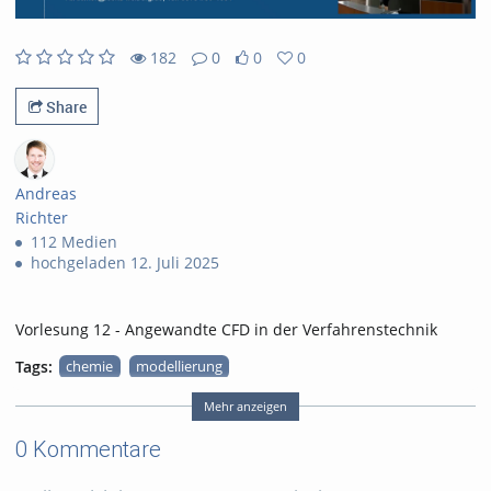
182
0
0
0
182views
0Kommentare
0likes
0favorites
Share
Andreas
Richter
112 Medien
hochgeladen 12. Juli 2025
Vorlesung 12 - Angewandte CFD in der Verfahrenstechnik
Tags:
chemie
modellierung
cfd
verfahrenstechnik
Mehr anzeigen
strömung
0 Kommentare
numerische simulation