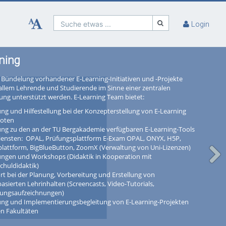
Suche etwas ...
Login
ning
Bündelung vorhandener E-Learning-Initiativen und -Projekte
 allem Lehrende und Studierende im Sinne einer zentralen
tung unterstützt werden. E-Learning Team bietet:
ng und Hilfestellung bei der Konzepterstellung von E-Learning
oten
ung zu den an der TU Bergakademie verfügbaren E-Learning-Tools
iensten: OPAL, Prüfungsplattform E-Exam OPAL, ONYX, H5P,
plattform, BigBlueButton, ZoomX (Verwaltung von Uni-Lizenzen)
ungen und Workshops (Didaktik in Kooperation mit
chuldidaktik)
t bei der Planung, Vorbereitung und Erstellung von
asierten Lehrinhalten (Screencasts, Video-Tutorials,
sungsaufzeichnungen)
ung und Implementierungsbegleitung von E-Learning-Projekten
en Fakultäten