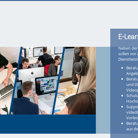
E-Lear
Neben der 
sollen vor
Dienstleis
Beratu
Angeb
Berat
und D
Video
Schul
Hochs
Suppor
videob
Vorle
Berat
aus d