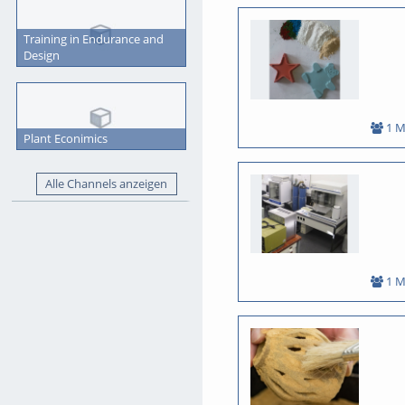
Training in Endurance and
Design
1 M
Plant Econimics
Alle Channels anzeigen
1 M