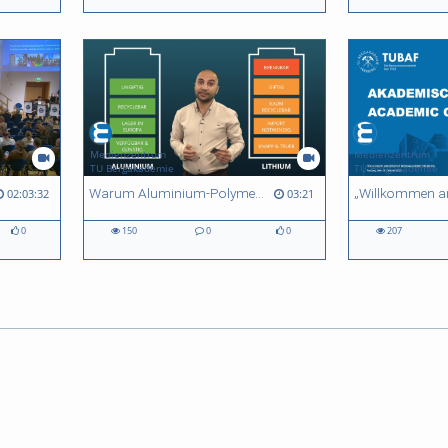
Medienzentrum
Medienzentrum
TU Bergakademie
TU Bergakademie
Warum Aluminium-Polymer-Batterien interessant sind?
02:03:32
03:21
0
150
0
0
207