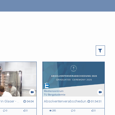
Medienzentrum
TU Bergakademie
Jun.-Prof.Dr.Karin Glaser - Ein Porträt zur Forschung in der AG Biologie/ Ökologie
Absolventenverabschiedung 2025
04:04
01:54:51
0
0
285
0
0