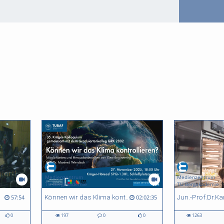
Medienzentrum
Medienzentrum
TU Bergakademie
TU Bergakademie
Können wir das Klima kontrollieren? Möglichkeiten und Herausforderungen von Geo-Engineering
57:54
02:02:35
0
197
0
0
1263