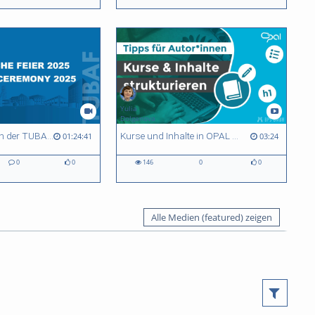
Yulia
Dolganova
„Willkommen an der TUBAF“: Feierlicher Studienbeginn für rund 1.500 Erstis
Kurse und Inhalte in OPAL nutzerfreundlich strukturieren
01:24:41
03:24
0
0
146
0
0
Alle Medien (featured) zeigen