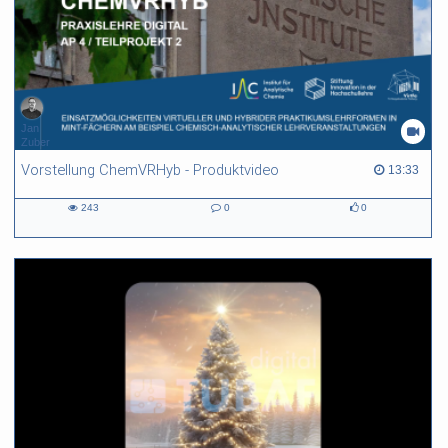
Jan
Zuber
Vorstellung ChemVRHyb - Produktvideo
13:33 duration
13:33
243
0
0
243
0
0
views
Kommentare
likes