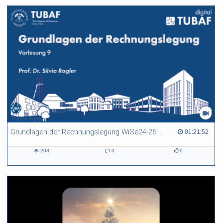
TUBAFdigital
Grundlagen der Rechnungslegung WiSe24-25 Vorlesung 9
01:21:52 duration
01:21:52
208
0
0
208
0
0
views
Kommentare
likes