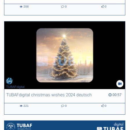
208
0
0
208
0
0
views
Kommentare
likes
TUBAFdigital
TUBAFdigital christmas wishes 2024 deutsch
00:57 duration
00:57
221
0
0
221
0
0
views
Kommentare
likes