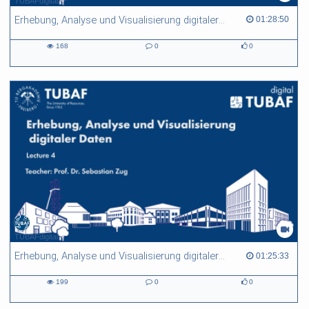
TUBAFdigital
Erhebung, Analyse und Visualisierung digitaler Daten - Lecture 07
01:28:50 duration
01:28:50
168
0
0
168
0
0
views
Kommentare
likes
TUBAFdigital
Erhebung, Analyse und Visualisierung digitaler Daten - Lecture 04
01:25:33 duration
01:25:33
199
0
0
199
0
0
views
Kommentare
likes