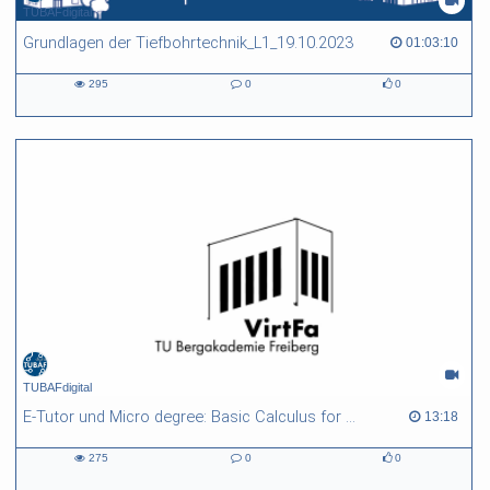
TUBAFdigital
Grundlagen der Tiefbohrtechnik_L1_19.10.2023
01:03:10 duration
01:03:10
295
0
0
295
0
0
views
Kommentare
likes
TUBAFdigital
E-Tutor und Micro degree: Basic Calculus for Engineers - Produkttutorial
13:18 duration
13:18
275
0
0
275
0
0
views
Kommentare
likes