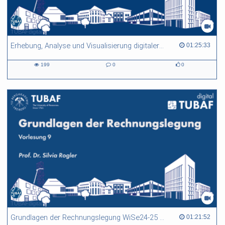
TUBAFdigital
Erhebung, Analyse und Visualisierung digitaler Daten - Lecture 04
01:25:33 duration
01:25:33
199
0
0
199
0
0
views
Kommentare
likes
TUBAFdigital
Grundlagen der Rechnungslegung WiSe24-25 Vorlesung 9
01:21:52 duration
01:21:52