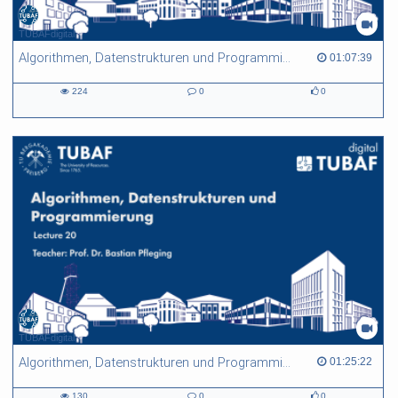
TUBAFdigital
Algorithmen, Datenstrukturen und Programmierung - L14
01:07:39 duration
01:07:39
224
0
0
224
0
0
views
Kommentare
likes
TUBAFdigital
Algorithmen, Datenstrukturen und Programmierung - L20
01:25:22 duration
01:25:22
130
0
0