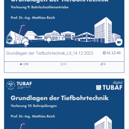
TUBAFdigital
Grundlagen der Tiefbohrtechnik_L9_14.12.2023
01:12:40 duration
01:12:40
159
0
0
159
0
0
views
Kommentare
likes