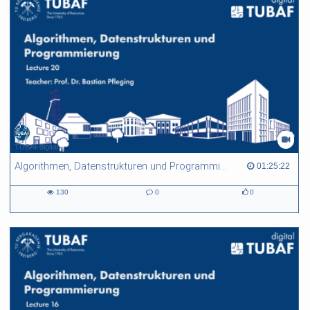
TUBAFdigital
Algorithmen, Datenstrukturen und Programmierung - L20
01:25:22 duration
01:25:22
130
0
0
130
0
0
views
Kommentare
likes