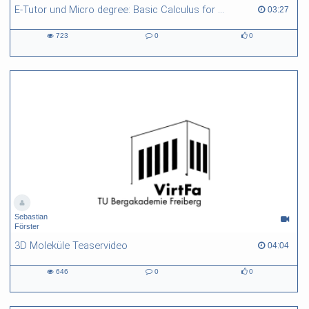
E-Tutor und Micro degree: Basic Calculus for Engineers - Teaser
03:27 duration
03:27
723
0
0
723
0
0
views
Kommentare
likes
Sebastian
Förster
3D Moleküle Teaservideo
04:04 duration
04:04
646
0
0
646
0
0
views
Kommentare
likes