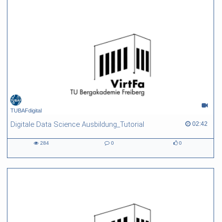
TUBAFdigital
Digitale Data Science Ausbildung_Tutorial
02:42 duration
02:42
284
0
0
284
0
0
views
Kommentare
likes