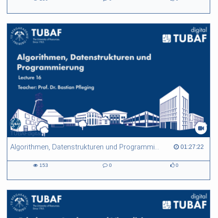
130
0
0
views
Kommentare
likes
TUBAFdigital
Algorithmen, Datenstrukturen und Programmierung - L16
01:27:22 duration
01:27:22
153
0
0
153
0
0
views
Kommentare
likes