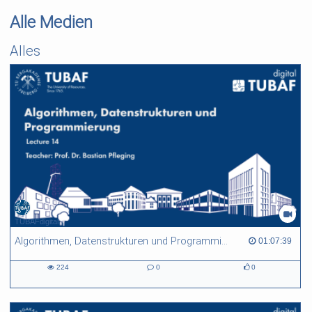
Alle Medien
Alles
TUBAFdigital
Algorithmen, Datenstrukturen und Programmierung - L14
01:07:39 duration
01:07:39
224
0
0
224
0
0
views
Kommentare
likes