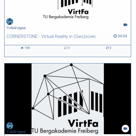
TUBAFdigital
CORNERSTONE - Virtual Reality in (Geo)sciences
04:04 duration
04:04
786
0
0
786
0
0
views
Kommentare
likes
TUBAFdigital