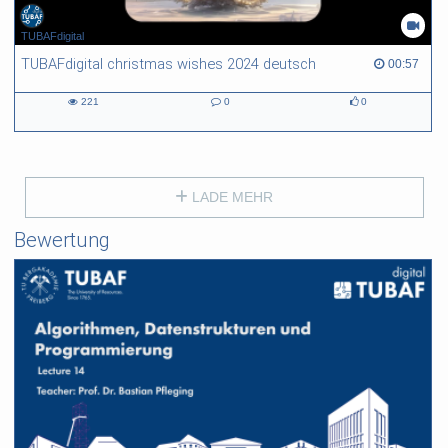
TUBAFdigital
TUBAFdigital christmas wishes 2024 deutsch
00:57 duration
00:57
221
0
0
221
0
0
views
Kommentare
likes
LADE MEHR
Bewertung