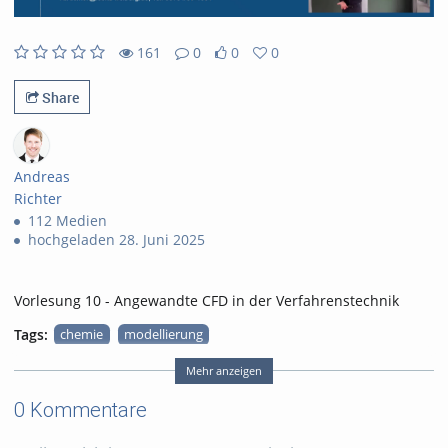
161
0
0
0
161views
0Kommentare
0likes
0favorites
Share
Andreas
Richter
112 Medien
hochgeladen 28. Juni 2025
Vorlesung 10 - Angewandte CFD in der Verfahrenstechnik
Tags:
chemie
modellierung
cfd
verfahrenstechnik
Mehr anzeigen
strömung
0 Kommentare
numerische simulation