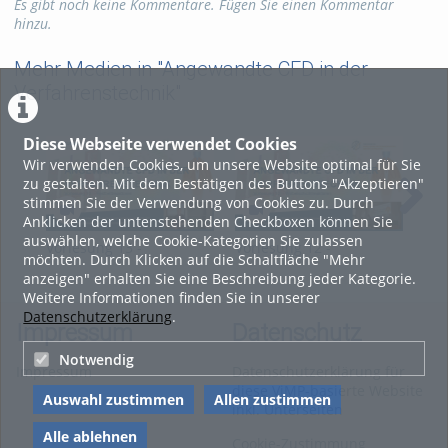
Kategorien:
Fachgebiete
,
Es gibt noch keine Kommentare. Fügen Sie einen Kommentar
Chemie
,
Verfahrenstechnik
hinzu.
Mehr Medien in "Angewandte CFD in der
Verfahrenstechnik"
Diese Webseite verwendet Cookies
Wir verwenden Cookies, um unsere Website optimal für Sie
zu gestalten. Mit dem Bestätigen des Buttons "Akzeptieren"
stimmen Sie der Verwendung von Cookies zu. Durch
Anklicken der untenstehenden Checkboxen können Sie
auswählen, welche Cookie-Kategorien Sie zulassen
Vorlesung 13 -
Vorlesung 12 -
Vor
möchten. Durch Klicken auf die Schaltfläche "Mehr
Angewandte CFD in der
Angewandte CFD in der
Ang
anzeigen" erhalten Sie eine Beschreibung jeder Kategorie.
Verfahrenstechnik
Verfahrenstechnik
Ver
Weitere Informationen finden Sie in unserer
Datenschutzerklärung
.
Impressum
Datenschutz
Notwendig
Impressum
Datenschutzerklärung für
diese ViMP-basierte Website
Auswahl zustimmen
Allen zustimmen
inkl. Unterseiten
Alle ablehnen
Cookie-Zustimmung