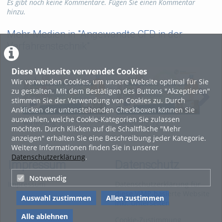
Kategorien:
Fachgebiete
,
Es gibt noch keine Kommentare. Fügen Sie einen Kommentar
Chemie
,
Verfahrenstechnik
hinzu.
Mehr Medien in "Angewandte CFD in der
Verfahrenstechnik"
Diese Webseite verwendet Cookies
Wir verwenden Cookies, um unsere Website optimal für Sie
zu gestalten. Mit dem Bestätigen des Buttons "Akzeptieren"
stimmen Sie der Verwendung von Cookies zu. Durch
Anklicken der untenstehenden Checkboxen können Sie
auswählen, welche Cookie-Kategorien Sie zulassen
Vorlesung 13 -
Vorlesung 12 -
Vor
möchten. Durch Klicken auf die Schaltfläche "Mehr
Angewandte CFD in der
Angewandte CFD in der
Ang
anzeigen" erhalten Sie eine Beschreibung jeder Kategorie.
Verfahrenstechnik
Verfahrenstechnik
Ver
Weitere Informationen finden Sie in unserer
Datenschutzerklärung
.
Impressum
Datenschutz
Notwendig
Impressum
Datenschutzerklärung für
diese ViMP-basierte Website
Auswahl zustimmen
Allen zustimmen
inkl. Unterseiten
Alle ablehnen
Cookie-Zustimmung