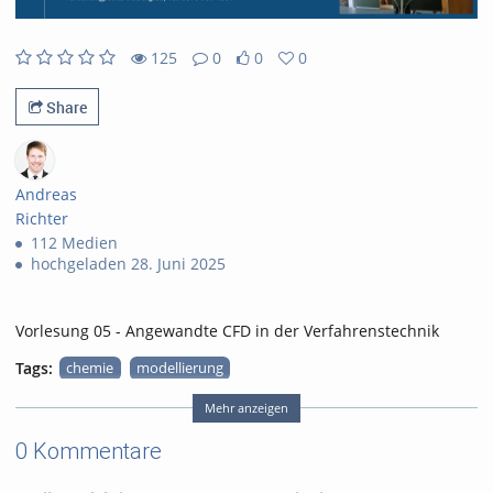
125
0
0
0
125views
0Kommentare
0likes
0favorites
Share
Andreas
Richter
112 Medien
hochgeladen 28. Juni 2025
Vorlesung 05 - Angewandte CFD in der Verfahrenstechnik
Tags:
chemie
modellierung
cfd
verfahrenstechnik
Mehr anzeigen
strömung
0 Kommentare
numerische simulation