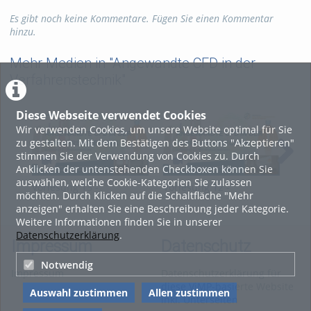
institut
cfd
richter
Es gibt noch keine Kommentare. Fügen Sie einen Kommentar
verfahrenstechnik
virtuhcon
hinzu.
angewandte
zik
energieverfahrenstechnik
Mehr Medien in "Angewandte CFD in der
chemieingenieurwesen
02
Verfahrenstechnik"
Kategorien:
Fachgebiete
,
Diese Webseite verwendet Cookies
Verfahrenstechnik
Wir verwenden Cookies, um unsere Website optimal für Sie
zu gestalten. Mit dem Bestätigen des Buttons "Akzeptieren"
stimmen Sie der Verwendung von Cookies zu. Durch
Anklicken der untenstehenden Checkboxen können Sie
auswählen, welche Cookie-Kategorien Sie zulassen
Vorlesung 13 -
Vorlesung 12 -
Vor
möchten. Durch Klicken auf die Schaltfläche "Mehr
Angewandte CFD in der
Angewandte CFD in der
Ang
anzeigen" erhalten Sie eine Beschreibung jeder Kategorie.
Verfahrenstechnik
Verfahrenstechnik
Ver
Weitere Informationen finden Sie in unserer
Datenschutzerklärung
.
Impressum
Datenschutz
Notwendig
Impressum
Datenschutzerklärung für
diese ViMP-basierte Website
Auswahl zustimmen
Allen zustimmen
inkl. Unterseiten