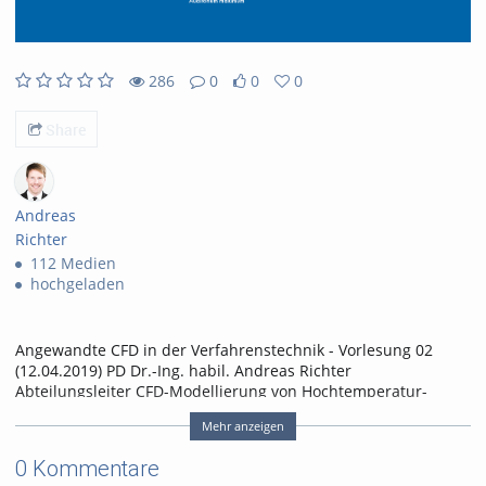
286
0
0
0
286views
0Kommentare
0likes
0favorites
Share
Andreas
Richter
112 Medien
hochgeladen
Angewandte CFD in der Verfahrenstechnik - Vorlesung 02
(12.04.2019) PD Dr.-Ing. habil. Andreas Richter
Abteilungsleiter CFD-Modellierung von Hochtemperatur-
Prozessen (ZIK Virtuhcon) Institut für
Mehr anzeigen
Energieverfahrenstechnik und Chemieingenieurwesen
0 Kommentare
Tags:
vorlesung
andreas