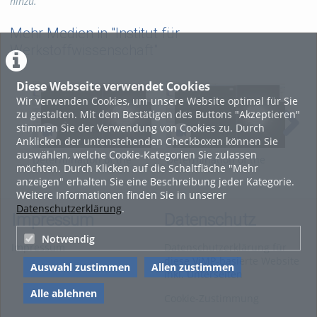
hinzu.
collection angle
Mehr Medien in "Institut für
Kategorien:
Fachgebiete
,
Werkstoffwissenschaft"
Wissenschaft
,
Werkstoffwissenschaften
Diese Webseite verwendet Cookies
Wir verwenden Cookies, um unsere Website optimal für Sie
zu gestalten. Mit dem Bestätigen des Buttons "Akzeptieren"
stimmen Sie der Verwendung von Cookies zu. Durch
Anklicken der untenstehenden Checkboxen können Sie
auswählen, welche Cookie-Kategorien Sie zulassen
Determination of the
Determination of the
Sim
möchten. Durch Klicken auf die Schaltfläche "Mehr
orientation matrix from
orientation matrix from
pat
anzeigen" erhalten Sie eine Beschreibung jeder Kategorie.
the Kikuchi pattern
the Kikuchi pattern
Weitere Informationen finden Sie in unserer
Datenschutzerklärung
.
Impressum
Datenschutz
Notwendig
Impressum
Datenschutzerklärung für
diese ViMP-basierte Website
Auswahl zustimmen
Allen zustimmen
inkl. Unterseiten
Alle ablehnen
Cookie-Zustimmung