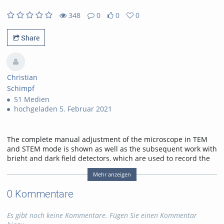
348
0
0
0
348views
0Kommentare
0likes
0favorites
Share
Christian
Schimpf
51 Medien
hochgeladen 5. Februar 2021
The complete manual adjustment of the microscope in TEM
and STEM mode is shown as well as the subsequent work with
bright and dark field detectors, which are used to record the
images in the bright and dark field in the STEM. Finally, the
Mehr anzeigen
collection angle is determined, which is an important variable
for the evaluation of EEL spectra.
0 Kommentare
Tags:
stem
Es gibt noch keine Kommentare. Fügen Sie einen Kommentar
bright & dark field detectors