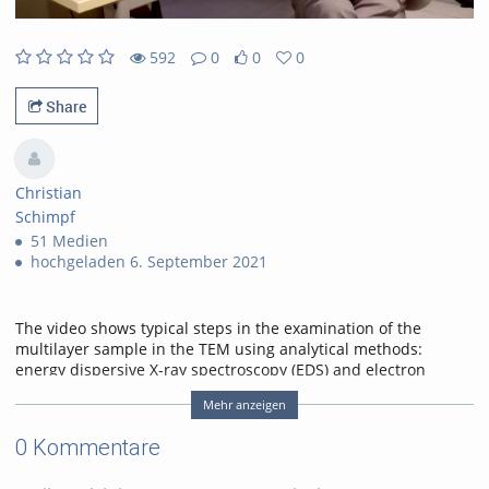
592
0
0
0
592views
0Kommentare
0likes
0favorites
Share
Christian
Schimpf
51 Medien
hochgeladen 6. September 2021
The video shows typical steps in the examination of the
multilayer sample in the TEM using analytical methods:
energy dispersive X-ray spectroscopy (EDS) and electron
energy loss spectroscopy (EELS). The recording of spectra
Mehr anzeigen
takes place in STEM mode with the help of a line scan.
Characteristics typical of spectroscopy, such as energy
0 Kommentare
resolution, ranges of the spectrum, step size of the
measurement, measurement time, sample drift or sample