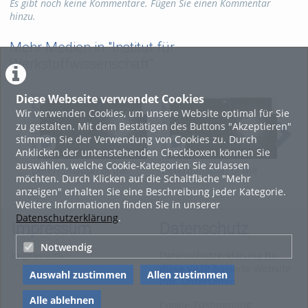
damage, are discussed.
Es gibt noch keine Kommentare. Fügen Sie einen Kommentar
Links:
hinzu.
HRTEM -
https://video.tu-
freiberg.de/channel/video/HRTEM/4c05ca7a95bfed51b172b2d...
Mehr Medien in "Institut für
STEM -
https://video.tu-
Werkstoffwissenschaft"
freiberg.de/channel/video/STEM/75495644d4da91924fac6972...
Tags:
stem
edx
eels
Diese Webseite verwendet Cookies
dark field
bright field
Wir verwenden Cookies, um unsere Website optimal für Sie
zu gestalten. Mit dem Bestätigen des Buttons "Akzeptieren"
Kategorien:
Fachgebiete
,
stimmen Sie der Verwendung von Cookies zu. Durch
Wissenschaft
,
Anklicken der untenstehenden Checkboxen können Sie
Werkstoffwissenschaften
auswählen, welche Cookie-Kategorien Sie zulassen
Determination of the
Determination of the
Sim
möchten. Durch Klicken auf die Schaltfläche "Mehr
orientation matrix from
orientation matrix from
pat
anzeigen" erhalten Sie eine Beschreibung jeder Kategorie.
the Kikuchi pattern
the Kikuchi pattern
Weitere Informationen finden Sie in unserer
Datenschutzerklärung
.
Impressum
Datenschutz
Notwendig
Impressum
Datenschutzerklärung für
diese ViMP-basierte Website
Auswahl zustimmen
Allen zustimmen
inkl. Unterseiten
Alle ablehnen
Cookie-Zustimmung