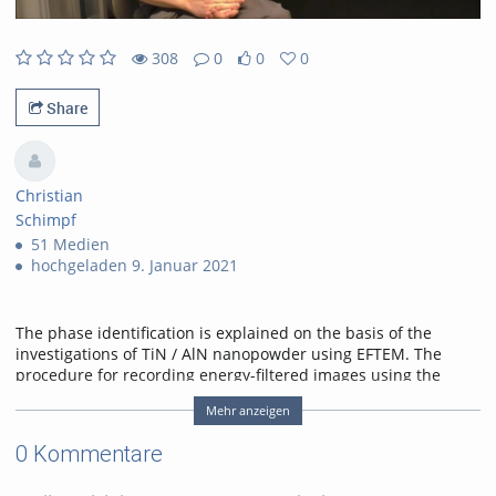
308
0
0
0
308views
0Kommentare
0likes
0favorites
Share
Christian
Schimpf
51 Medien
hochgeladen 9. Januar 2021
The phase identification is explained on the basis of the
investigations of TiN / AlN nanopowder using EFTEM. The
procedure for recording energy-filtered images using the
three-window method is illustrated and discussed on the
Mehr anzeigen
basis of the analysis of EEL spectra.
0 Kommentare
Tags:
eftem
edx
eels
tin
aln
nanopowder