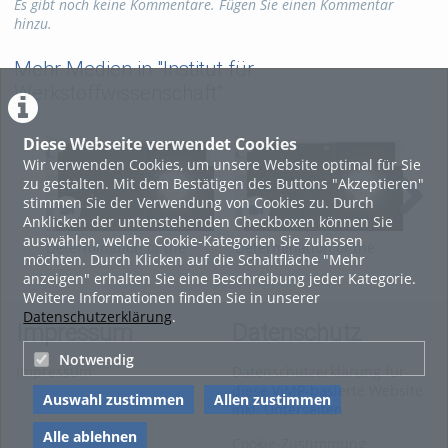
Es gibt noch keine Kommentare. Fügen Sie einen Kommentar
hinzu.
Kategorien:
Fachgebiete
,
Wissenschaft
,
Mehr Medien in "Institut für
Werkstoffwissenschaften
Werkstoffwissenschaft"
Diese Webseite verwendet Cookies
Wir verwenden Cookies, um unsere Website optimal für Sie
zu gestalten. Mit dem Bestätigen des Buttons "Akzeptieren"
stimmen Sie der Verwendung von Cookies zu. Durch
Anklicken der untenstehenden Checkboxen können Sie
auswählen, welche Cookie-Kategorien Sie zulassen
Determination of the
Determination of the
Sim
möchten. Durch Klicken auf die Schaltfläche "Mehr
orientation matrix from
orientation matrix from
pat
anzeigen" erhalten Sie eine Beschreibung jeder Kategorie.
the Kikuchi pattern
the Kikuchi pattern
Weitere Informationen finden Sie in unserer
Datenschutzerklärung
.
Impressum
Datenschutz
Notwendig
Impressum
Datenschutzerklärung für
diese ViMP-basierte Website
Auswahl zustimmen
Allen zustimmen
inkl. Unterseiten
Alle ablehnen
Cookie-Zustimmung