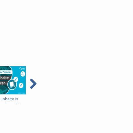
 Inhalte in
Kurserstellung für
Kurseinstellungen in
erfreundlich
Autoren im LMS OPAL
OPAL
eren