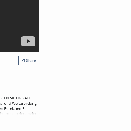
Share
OLGEN SIE UNS AUF
us- und Weiterbildung.
en Bereichen E-
tführung in der dualen
t:
info@bps-system.de
e/wiki/bin/view/Main/
NYX