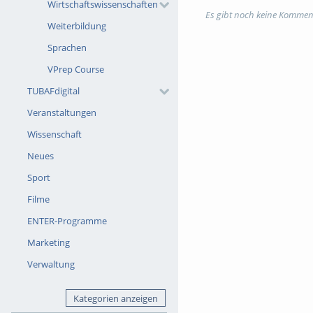
Wirtschaftswissenschaften
Prüfungsplattform
https:
Es gibt noch keine Kommen
system.de/blok-berichtshe
Weiterbildung
Tags:
opal
opal für eins
Sprachen
VPrep Course
Kategorien:
Fachgebiete
,
TUBAFdigital
Veranstaltungen
Wissenschaft
Neues
Sport
Filme
ENTER-Programme
Marketing
Verwaltung
Kategorien anzeigen