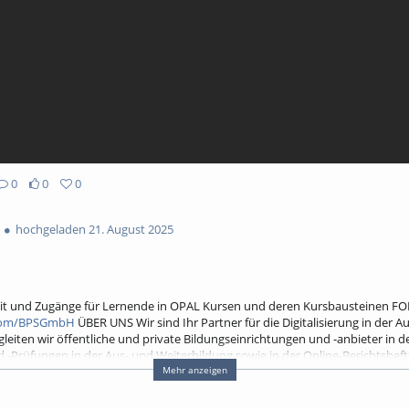
0
0
0
hochgeladen 21. August 2025
keit und Zugänge für Lernende in OPAL Kursen und deren Kursbausteinen F
r.com/BPSGmbH
ÜBER UNS Wir sind Ihr Partner für die Digitalisierung in der A
gleiten wir öffentliche und private Bildungseinrichtungen und -anbieter in d
d -Prüfungen in der Aus- und Weiterbildung sowie in der Online-Berichtshef
iel: Gemeinsam mit Ihnen die passende Lösung für Sie zu finden. ► Kontak
Mehr anzeigen
w.bps-system.de
► Hilfe und Dokumentationen:
https://help.bps-system.d
 ► OPAL Lernplattform
https://www.bps-system.de/opal-lernplattform/
► O