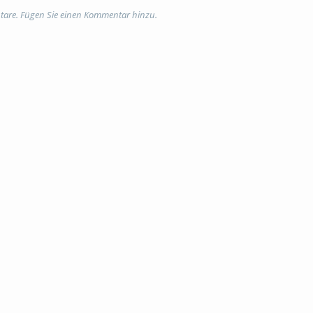
//www.bps-system.de/onyx-pruefungsplattform/
► BLok Online Berichtshe
tare. Fügen Sie einen Kommentar hinzu.
ft/
Ihr Team der BPS GmbH #lernen #lernplattform #kurse #elearning #digi
teiger
Weiterbildung