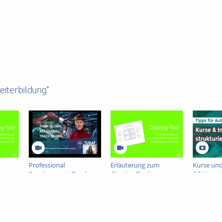
iterbildung"
Professional
Erläuterung zum
Kurse und
Development: Teach
Clearing-Tool
OPAL nutz
Global with COIL
strukturi