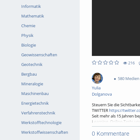
Informatik
Mathematik
Chemie
Physik
Biologie
Geowissenschaften
216
Geotechnik
0likes
0favorites
216views
0Kommentare
Bergbau
580 Medien
Mineralogie
Yulia
Maschinenbau
Dolganova
Energietechnik
Steuern Sie die Sichtbar
TWITTER
https://twitte
Verfahrenstechnik
Seit mehr als 15 Jahren be
Learning, Online-Tests un
Werkstofftechnologie
Berufsausbildung. Unser Z
Werkstoffwissenschaften
► Homepage:
https://ww
0 Kommentare
Unsere Produkte für Sie: