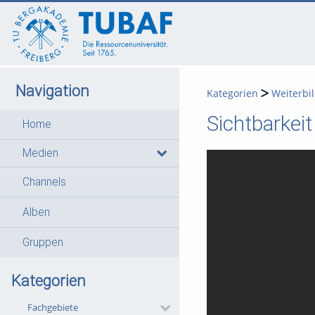
go
go
go
to
to
to
navigation
main
footer
content
Navigation
Kategorien
Weiterbi
Sichtbarkei
Home
Medien
Channels
Alben
Gruppen
Kategorien
Fachgebiete