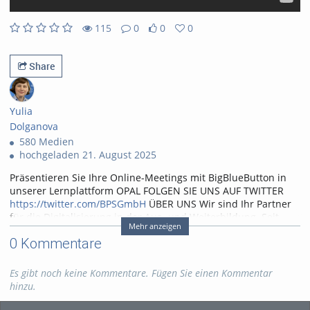
115
0
0
0
0likes
0favorites
115views
0Kommentare
Share
Yulia
Dolganova
580 Medien
hochgeladen 21. August 2025
Präsentieren Sie Ihre Online-Meetings mit BigBlueButton in
unserer Lernplattform OPAL FOLGEN SIE UNS AUF TWITTER
https://twitter.com/BPSGmbH
ÜBER UNS Wir sind Ihr Partner
für die Digitalisierung in der Aus- und Weiterbildung. Seit
Mehr anzeigen
mehr als 15 Jahren begleiten wir öffentliche und private
0 Kommentare
Bildungseinrichtungen und -anbieter in den Bereichen E-
Learning, Online-Tests und -Prüfungen in der Aus- und
Weiterbildung sowie in der Online-Berichtsheftführung in der
Es gibt noch keine Kommentare. Fügen Sie einen Kommentar
dualen Berufsausbildung. Unser Ziel: Gemeinsam mit Ihnen
hinzu.
die passende Lösung für Sie zu finden. ► Kontakt:
info@bps-
system.de
► Homepage:
https://www.bps-system.de
► Hilfe