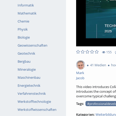
Informatik
Mathematik
Chemie
Physik
Biologie
Geowissenschaften
155
Geotechnik
0likes
0favorites
155views
0Kommentare
Bergbau
41 Medien
hoc
Mineralogie
Mark
Maschinenbau
Jacob
Energietechnik
This video introduces Coll
introduces the concept of
Verfahrenstechnik
overcome typical challeng
Werkstofftechnologie
Tags:
#professionaldevel
Werkstoffwissenschaften
Kategorien:
Weiterbildun