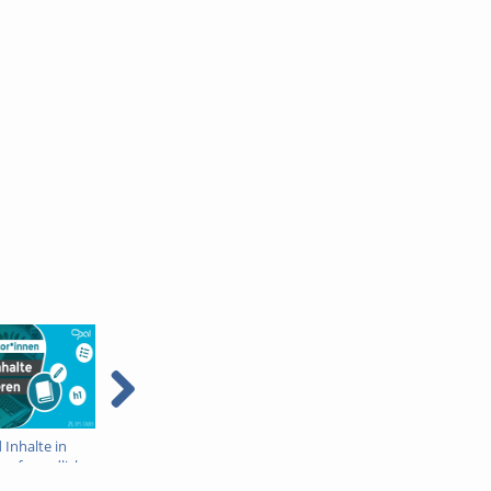
 Inhalte in
Kurserstellung für
Kurseinstellungen in
erfreundlich
Autoren im LMS OPAL
OPAL
eren