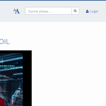
Suche etwas ...
Login
COIL