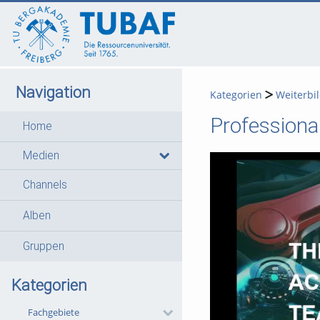
go
go
go
to
to
to
navigation
main
footer
content
Navigation
Kategorien
Weiterbi
Professiona
Home
Medien
Channels
Alben
Gruppen
Kategorien
Fachgebiete