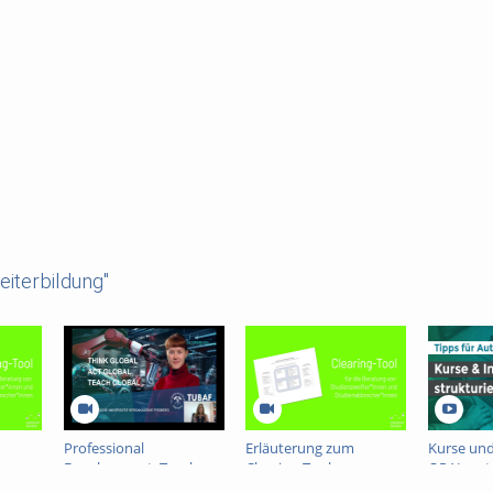
iterbildung"
Professional
Erläuterung zum
Kurse und
Development: Teach
Clearing-Tool
OPAL nutz
Global with COIL
strukturi