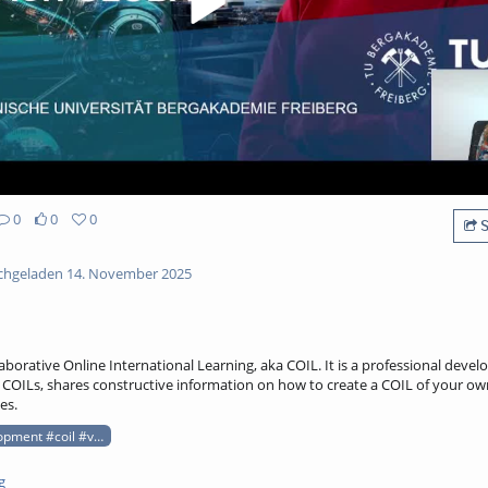
0
0
0
S
hgeladen 14. November 2025
aborative Online International Learning, aka COIL. It is a professional deve
 COILs, shares constructive information on how to create a COIL of your o
es.
opment #coil #virtualexchange #eurecapro
g