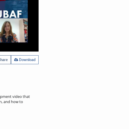
hare
Download
lopment video that
wn, and how to