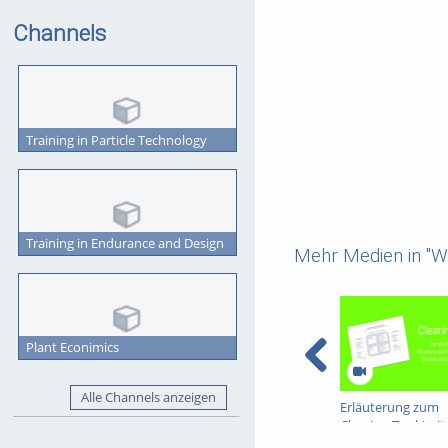
Channels
Training in Particle Technology
Training in Endurance and Design
Mehr Medien in "We
Plant Econimics
Alle Channels anzeigen
Erläuterung zum
Clearing-Tool (mit
Untertitelung)