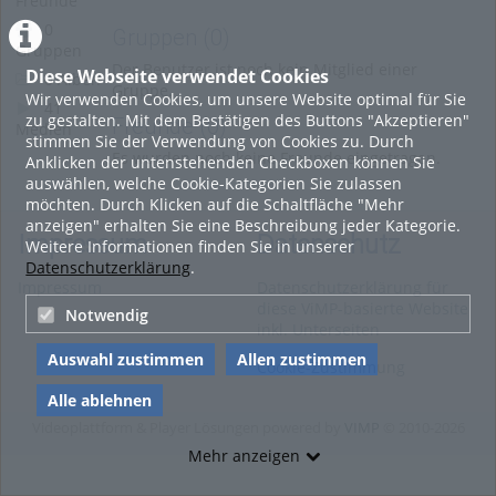
Freunde
0
Gruppen
(0)
Gruppen
Der Benutzer ist noch kein Mitglied einer
Diese Webseite verwendet Cookies
0 Alben
Gruppe.
Wir verwenden Cookies, um unsere Website optimal für Sie
41
zu gestalten. Mit dem Bestätigen des Buttons "Akzeptieren"
Freunde
(0)
Medien
stimmen Sie der Verwendung von Cookies zu. Durch
Es wurden noch keine Freunde eingetragen.
Anklicken der untenstehenden Checkboxen können Sie
auswählen, welche Cookie-Kategorien Sie zulassen
möchten. Durch Klicken auf die Schaltfläche "Mehr
anzeigen" erhalten Sie eine Beschreibung jeder Kategorie.
Impressum
Datenschutz
Weitere Informationen finden Sie in unserer
Datenschutzerklärung
.
Impressum
Datenschutzerklärung für
diese ViMP-basierte Website
Notwendig
inkl. Unterseiten
Auswahl zustimmen
Allen zustimmen
Cookie-Zustimmung
Alle ablehnen
Videoplattform & Player Lösungen powered by
VIMP
© 2010-2026
Mehr anzeigen