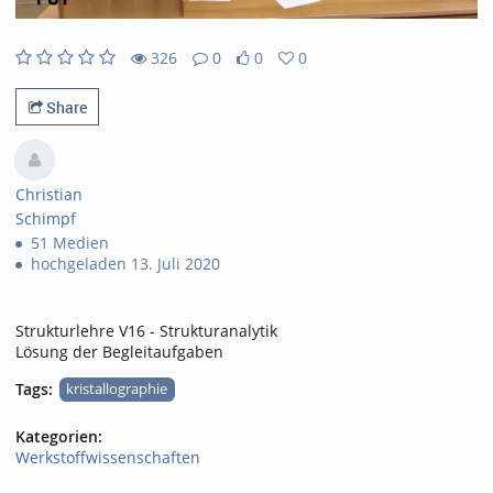
326
0
0
0
326views
0Kommentare
0likes
0favorites
Share
Christian
Schimpf
51 Medien
hochgeladen 13. Juli 2020
Strukturlehre V16 - Strukturanalytik
Lösung der Begleitaufgaben
Tags:
kristallographie
Kategorien:
Werkstoffwissenschaften