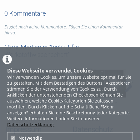
0 Kommentare
Es gibt noch keine Kommentare. Fügen Sie einen Kommentar
hinzu.
Mehr Medien in "Institut für
Werkstoffwissenschaft"
Diese Webseite verwendet Cookies
Wir verwenden Cookies, um unsere Website optimal für Sie
zu gestalten. Mit dem Bestätigen des Buttons "Akzeptieren"
stimmen Sie der Verwendung von Cookies zu. Durch
Anklicken der untenstehenden Checkboxen können Sie
auswählen, welche Cookie-Kategorien Sie zulassen
Determination of the
Determination of the
Sim
möchten. Durch Klicken auf die Schaltfläche "Mehr
orientation matrix from
orientation matrix from
pat
anzeigen" erhalten Sie eine Beschreibung jeder Kategorie.
the Kikuchi pattern
the Kikuchi pattern
Weitere Informationen finden Sie in unserer
Datenschutzerklärung
.
Impressum
Datenschutz
Notwendig