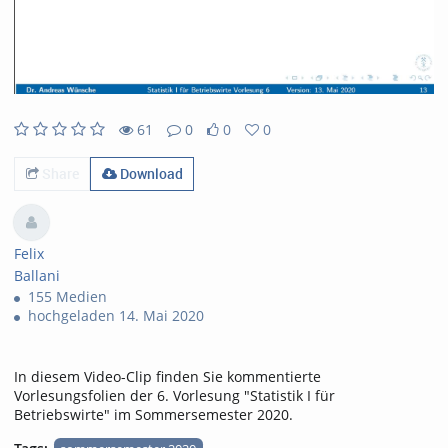
61
0
0
0
61views
0Kommentare
0likes
0favorites
Share
Download
Felix
Ballani
155 Medien
hochgeladen 14. Mai 2020
In diesem Video-Clip finden Sie kommentierte
Vorlesungsfolien der 6. Vorlesung "Statistik I für
Betriebswirte" im Sommersemester 2020.