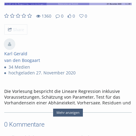
1360
0
0
0
1360views
0Kommentare
0likes
0favorites
Share
Karl Gerald
van den Boogaart
34 Medien
hochgeladen 27. November 2020
Die Vorlesung bespricht die Lineare Regression inklusive
Voraussetzungen, Schätzung von Parameter, Test für das
Vorhandensein einer Abhängigkeit, Vorhersage, Residuen und
Konfidenzintervallen.
Mehr anzeigen
Tags:
regressionstest
0 Kommentare
vorhersagebereic