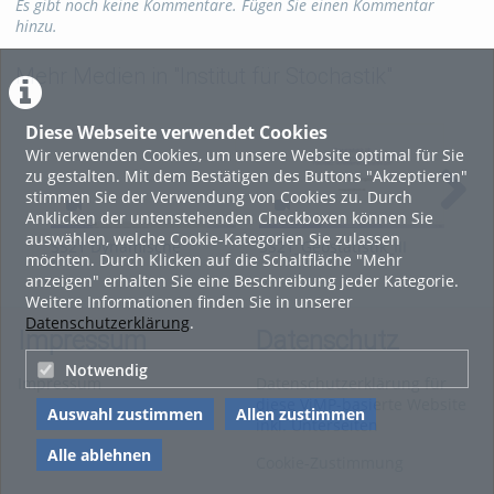
Es gibt noch keine Kommentare. Fügen Sie einen Kommentar
Kategorien:
Fachgebiete
,
hinzu.
Mathematik
Mehr Medien in "Institut für Stochastik"
Diese Webseite verwendet Cookies
Wir verwenden Cookies, um unsere Website optimal für Sie
zu gestalten. Mit dem Bestätigen des Buttons "Akzeptieren"
stimmen Sie der Verwendung von Cookies zu. Durch
Anklicken der untenstehenden Checkboxen können Sie
auswählen, welche Cookie-Kategorien Sie zulassen
SS21 Dynamische
SS21_Geostatistik_III
DS
möchten. Durch Klicken auf die Schaltfläche "Mehr
Systeme I
Vor
anzeigen" erhalten Sie eine Beschreibung jeder Kategorie.
und
Weitere Informationen finden Sie in unserer
und
Datenschutzerklärung
.
Impressum
Datenschutz
Notwendig
Impressum
Datenschutzerklärung für
diese ViMP-basierte Website
Auswahl zustimmen
Allen zustimmen
inkl. Unterseiten
Alle ablehnen
Cookie-Zustimmung