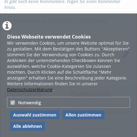
Es gibt noch keine Kommentare. Fügen Sie einen Kommentar
hinzu.
Kategorien:
Mathematik
Mehr Medien in "Institut für Stochastik"
Diese Webseite verwendet Cookies
Wir verwenden Cookies, um unsere Website optimal für Sie
zu gestalten. Mit dem Bestätigen des Buttons "Akzeptieren"
stimmen Sie der Verwendung von Cookies zu. Durch
Anklicken der untenstehenden Checkboxen können Sie
auswählen, welche Cookie-Kategorien Sie zulassen
SS21 Dynamische
SS21_Geostatistik_III
DS
möchten. Durch Klicken auf die Schaltfläche "Mehr
Systeme I
Vor
anzeigen" erhalten Sie eine Beschreibung jeder Kategorie.
und
Weitere Informationen finden Sie in unserer
und
Datenschutzerklärung
.
Impressum
Datenschutz
Notwendig
Impressum
Datenschutzerklärung für
diese ViMP-basierte Website
Auswahl zustimmen
Allen zustimmen
inkl. Unterseiten
Alle ablehnen
Cookie-Zustimmung