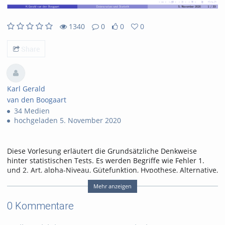
1340
0
0
0
1340views
0Kommentare
0likes
0favorites
Share
Karl Gerald
van den Boogaart
34 Medien
hochgeladen 5. November 2020
Diese Vorlesung erläutert die Grundsätzliche Denkweise
hinter statistischen Tests. Es werden Begriffe wie Fehler 1.
und 2. Art, alpha-Niveau, Gütefunktion, Hypothese, Alternative,
usw. eingeführt.
Mehr anzeigen
Tags:
statistischer nachweis
0 Kommentare
alpha-niveau
hypothesentest
kritischer wert