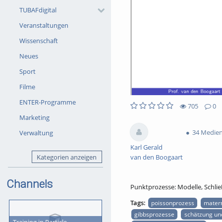
TUBAFdigital
Veranstaltungen
Wissenschaft
Neues
Sport
Filme
ENTER-Programme
705
0
705views
0Kommentare
0likes
0favorites
Marketing
34 Medie
Verwaltung
Karl Gerald
Kategorien anzeigen
van den Boogaart
Channels
Punktprozesse: Modelle, Schli
Tags:
poissonprozess
mater
gibbsprozesse
schätzung und
Training in Particle