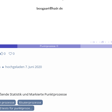
0
0
n
hochgeladen 7. Juni 2020
eßende Statistik und Markierte Punktprozesse
n prozesse
klsuterprozesse
 tests für punktprozesse