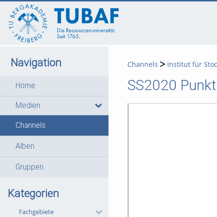
go
go
go
to
to
to
navigation
main
footer
content
Navigation
Channels
Institut für Sto
SS2020 Punktp
Home
Medien
Channels
Alben
Gruppen
Kategorien
Fachgebiete