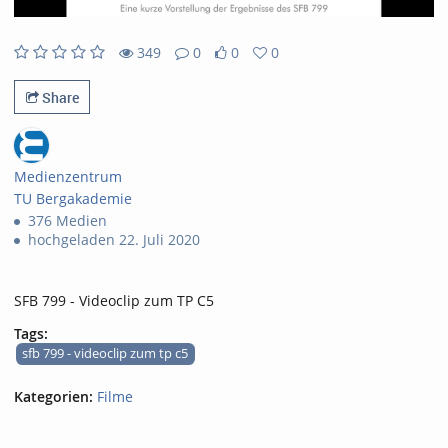
349
0
0
0
349views
0Kommentare
0likes
0favorites
Share
Medienzentrum
TU Bergakademie
376 Medien
hochgeladen 22. Juli 2020
SFB 799 - Videoclip zum TP C5
Tags:
sfb 799 - videoclip zum tp c5
Kategorien:
Filme