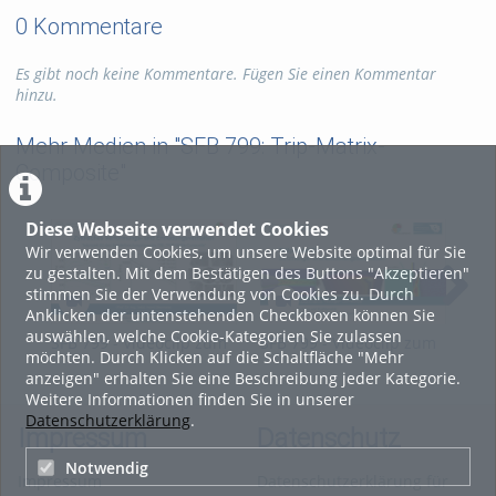
0 Kommentare
Es gibt noch keine Kommentare. Fügen Sie einen Kommentar
hinzu.
Mehr Medien in "SFB 799: Trip-Matrix-
Composite"
Diese Webseite verwendet Cookies
Wir verwenden Cookies, um unsere Website optimal für Sie
zu gestalten. Mit dem Bestätigen des Buttons "Akzeptieren"
stimmen Sie der Verwendung von Cookies zu. Durch
Anklicken der untenstehenden Checkboxen können Sie
auswählen, welche Cookie-Kategorien Sie zulassen
SFB 799 - Videoclip zum
SFB 799 - Videoclip zum
SFB
möchten. Durch Klicken auf die Schaltfläche "Mehr
TP B3
TP C1
TP 
anzeigen" erhalten Sie eine Beschreibung jeder Kategorie.
Weitere Informationen finden Sie in unserer
Datenschutzerklärung
.
Impressum
Datenschutz
Notwendig
Impressum
Datenschutzerklärung für