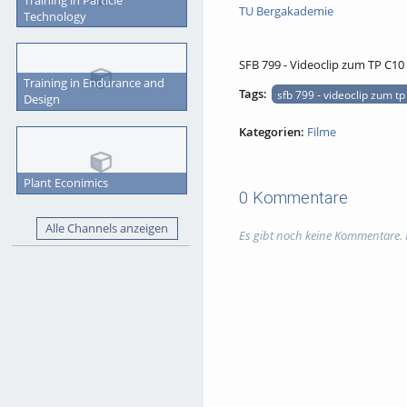
TU Bergakademie
Technology
SFB 799 - Videoclip zum TP C10
Training in Endurance and
Tags:
sfb 799 - videoclip zum tp
Design
Kategorien:
Filme
Plant Econimics
0 Kommentare
Alle Channels anzeigen
Es gibt noch keine Kommentare.