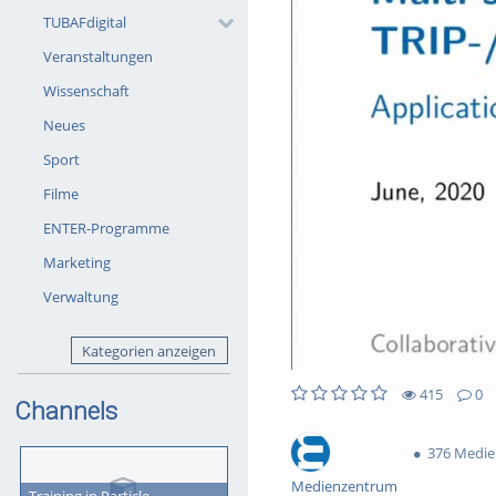
TUBAFdigital
Veranstaltungen
Wissenschaft
Neues
Sport
Filme
ENTER-Programme
Marketing
Verwaltung
Kategorien anzeigen
415
0
Channels
415views
0Kommentare
0likes
0favorites
376 Medi
Medienzentrum
Training in Particle