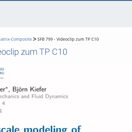
Matrix-Composite
SFB 799 - Videoclip zum TP C10
eoclip zum TP C10
Video abspielen