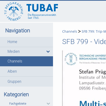
go
go
go
to
to
to
navigation
main
footer
content
Navigation
Channels
SFB 799: Trip-
SFB 799 - Vid
Home
Medien
Channels
Alben
Gruppen
Kategorien
Fachgebiete