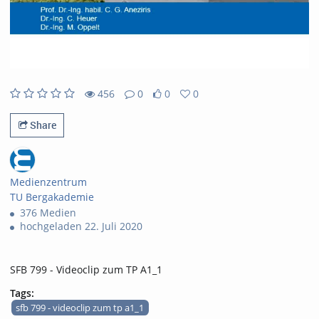
456
0
0
0
456views
0Kommentare
0likes
0favorites
Share
Medienzentrum
TU Bergakademie
376 Medien
hochgeladen 22. Juli 2020
SFB 799 - Videoclip zum TP A1_1
Tags:
sfb 799 - videoclip zum tp a1_1