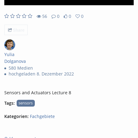
56
0
0
0
56views
0Kommentare
0likes
0favorites
Share
Yulia
Dolganova
580 Medien
hochgeladen 8. Dezember 2022
Sensors and Actuators Lecture 8
Tags:
sensors
Kategorien:
Fachgebiete