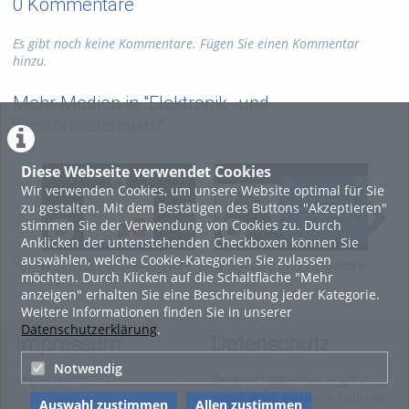
0 Kommentare
Es gibt noch keine Kommentare. Fügen Sie einen Kommentar
hinzu.
Mehr Medien in "Elektronik- und
Sensormaterialien"
Diese Webseite verwendet Cookies
Wir verwenden Cookies, um unsere Website optimal für Sie
zu gestalten. Mit dem Bestätigen des Buttons "Akzeptieren"
stimmen Sie der Verwendung von Cookies zu. Durch
Anklicken der untenstehenden Checkboxen können Sie
auswählen, welche Cookie-Kategorien Sie zulassen
Sensors and Actuators
Sensors and Actuators
Se
möchten. Durch Klicken auf die Schaltfläche "Mehr
Lecture 9
Lecture 8
Lec
anzeigen" erhalten Sie eine Beschreibung jeder Kategorie.
Weitere Informationen finden Sie in unserer
Datenschutzerklärung
.
Impressum
Datenschutz
Notwendig
Impressum
Datenschutzerklärung für
diese ViMP-basierte Website
Auswahl zustimmen
Allen zustimmen