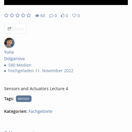
60
0
0
0
60views
0Kommentare
0likes
0favorites
Share
Yulia
Dolganova
580 Medien
hochgeladen 11. November 2022
Sensors and Actuators Lecture 4
Tags:
sensor
Kategorien:
Fachgebiete