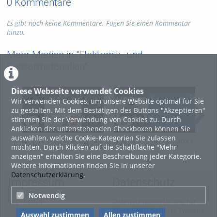
0 Kommentare
Es gibt noch keine Kommentare. Fügen Sie einen Kommentar
hinzu.
Mehr Medien in "Elektronik- und
Sensormaterialien"
Diese Webseite verwendet Cookies
Wir verwenden Cookies, um unsere Website optimal für Sie
zu gestalten. Mit dem Bestätigen des Buttons "Akzeptieren"
stimmen Sie der Verwendung von Cookies zu. Durch
Anklicken der untenstehenden Checkboxen können Sie
auswählen, welche Cookie-Kategorien Sie zulassen
Sensors and Actuators
Sensors and Actuators
Se
möchten. Durch Klicken auf die Schaltfläche "Mehr
Lecture 9
Lecture 8
Lec
anzeigen" erhalten Sie eine Beschreibung jeder Kategorie.
Weitere Informationen finden Sie in unserer
Datenschutzerklärung
.
Impressum
Datenschutz
Notwendig
Impressum
Datenschutzerklärung für
diese ViMP-basierte Website
Auswahl zustimmen
Allen zustimmen