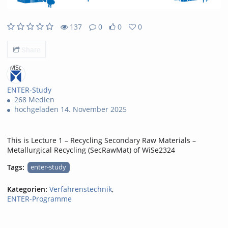
137
0
0
0
137views
0Kommentare
0likes
0favorites
Share
ENTER-Study
268 Medien
hochgeladen 14. November 2025
This is Lecture 1 – Recycling Secondary Raw Materials –
Metallurgical Recycling (SecRawMat) of WiSe2324
Tags:
enter-study
Kategorien:
Verfahrenstechnik
,
ENTER-Programme