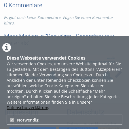
0 Kommentare
Es gibt noch keine Kommentare. Fügen Sie einen Kommentar
hinzu.
Mehr Medien in "Recycling - Secondary raw
materials"
Diese Webseite verwendet Cookies
Wir verwenden Cookies, um unsere Website optimal für Sie
zu gestalten. Mit dem Bestätigen des Buttons "Akzeptieren"
stimmen Sie der Verwendung von Cookies zu. Durch
Anklicken der untenstehenden Checkboxen können Sie
auswählen, welche Cookie-Kategorien Sie zulassen
SecRawMat-
SecRawMat-
S
möchten. Durch Klicken auf die Schaltfläche "Mehr
Metallurgial
Metallurgial
Met
anzeigen" erhalten Sie eine Beschreibung jeder Kategorie.
Recycling_L_11_2024
Recycling_L_10_2024
Rec
Weitere Informationen finden Sie in unserer
Datenschutzerklärung
.
Impressum
Datenschutz
Notwendig
Impressum
Datenschutzerklärung für
diese ViMP-basierte Website