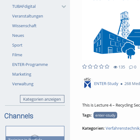
TUBAFdigital
Veranstaltungen
Wissenschaft
Neues
Sport
Filme
ENTER-Programme
135
0
135views
0Kommentare
0likes
0favorites
Marketing
ENTER-Study
268 Med
Verwaltung
Kategorien anzeigen
This is Lecture 4 – Recycling 
Channels
Tags:
enter-study
Kategorien:
Verfahrenstechnik
Training in Particle