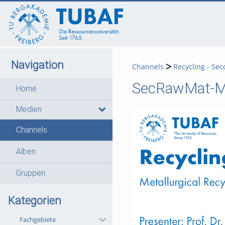
go
go
go
to
to
to
navigation
main
footer
content
Navigation
Channels
Recycling - Se
SecRawMat-Me
Home
Medien
Channels
Alben
Gruppen
Kategorien
Fachgebiete