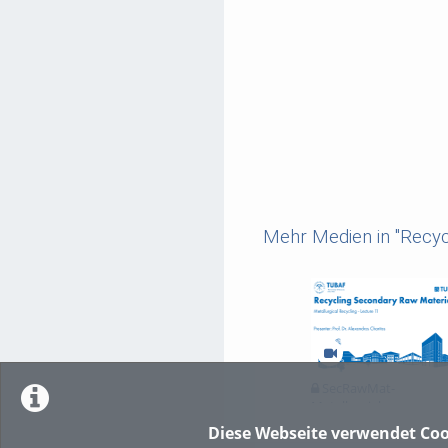
Mehr Medien in "Recycl
SecRawMat-
Metallurgial
Recycling_L_11_2024
Diese Webseite verwendet Coo