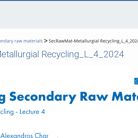
condary raw materials
SecRawMat-Metallurgial Recycling_L_4_202
tallurgial Recycling_L_4_2024
Video abspielen