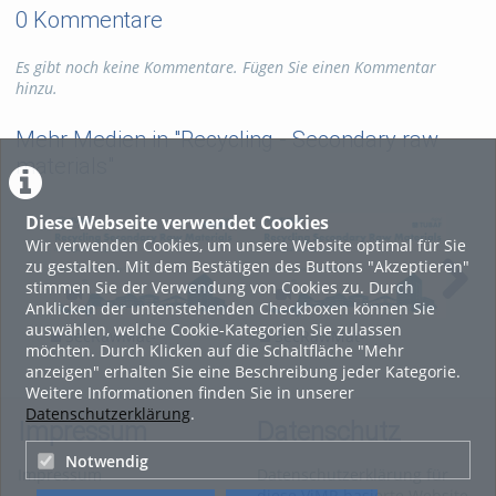
0 Kommentare
Es gibt noch keine Kommentare. Fügen Sie einen Kommentar
hinzu.
Mehr Medien in "Recycling - Secondary raw
materials"
Diese Webseite verwendet Cookies
Wir verwenden Cookies, um unsere Website optimal für Sie
zu gestalten. Mit dem Bestätigen des Buttons "Akzeptieren"
stimmen Sie der Verwendung von Cookies zu. Durch
Anklicken der untenstehenden Checkboxen können Sie
auswählen, welche Cookie-Kategorien Sie zulassen
SecRawMat-
SecRawMat-
S
möchten. Durch Klicken auf die Schaltfläche "Mehr
Metallurgial
Metallurgial
Met
anzeigen" erhalten Sie eine Beschreibung jeder Kategorie.
Recycling_L_11_2024
Recycling_L_10_2024
Rec
Weitere Informationen finden Sie in unserer
Datenschutzerklärung
.
Impressum
Datenschutz
Notwendig
Impressum
Datenschutzerklärung für
diese ViMP-basierte Website