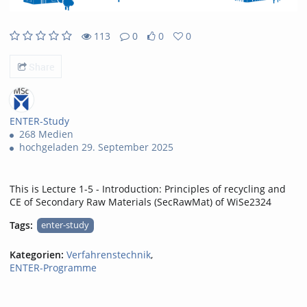
113
0
0
0
113views
0Kommentare
0likes
0favorites
Share
ENTER-Study
268 Medien
hochgeladen 29. September 2025
This is Lecture 1-5 - Introduction: Principles of recycling and
CE of Secondary Raw Materials (SecRawMat) of WiSe2324
Tags:
enter-study
Kategorien:
Verfahrenstechnik
,
ENTER-Programme