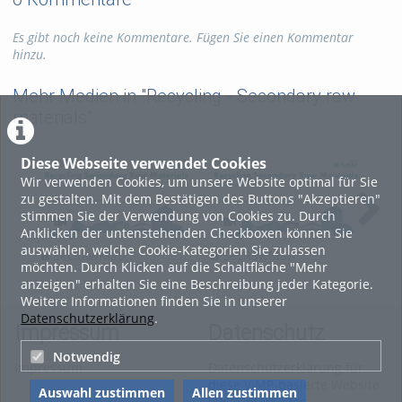
Es gibt noch keine Kommentare. Fügen Sie einen Kommentar
hinzu.
Mehr Medien in "Recycling - Secondary raw
materials"
Diese Webseite verwendet Cookies
Wir verwenden Cookies, um unsere Website optimal für Sie
zu gestalten. Mit dem Bestätigen des Buttons "Akzeptieren"
stimmen Sie der Verwendung von Cookies zu. Durch
Anklicken der untenstehenden Checkboxen können Sie
auswählen, welche Cookie-Kategorien Sie zulassen
SecRawMat-
SecRawMat-
S
möchten. Durch Klicken auf die Schaltfläche "Mehr
Metallurgial
Metallurgial
Met
anzeigen" erhalten Sie eine Beschreibung jeder Kategorie.
Recycling_L_11_2024
Recycling_L_10_2024
Rec
Weitere Informationen finden Sie in unserer
Datenschutzerklärung
.
Impressum
Datenschutz
Notwendig
Impressum
Datenschutzerklärung für
diese ViMP-basierte Website
Auswahl zustimmen
Allen zustimmen
inkl. Unterseiten