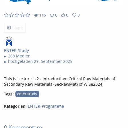
116
0
0
0
116views
0Kommentare
0likes
0favorites
Share
ENTER-Study
268 Medien
hochgeladen 29. September 2025
This is Lecture 1-2 - Introduction: Critical Raw Materials of
Secondary Raw Materials (SecRawMat) of WiSe2324
Tags:
enter-study
Kategorien:
ENTER-Programme
0 Kommentare