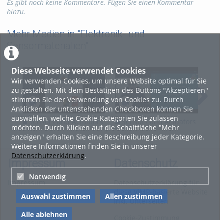
die Bestimmung der Horizontalkomponente des
Es gibt noch keine Kommentare. Fügen Sie einen Kommentar
Erdmagnetfeldes auf die Messung rein mechanischer Größen
hinzu.
zurückgeführt und die räumliche Verteilung des Magnetfeldes
eines Magneten gemessen.
Mehr Medien in "Elektronik- und
Sensormaterialien"
Tags:
physenmp
Kategorien:
Diese Webseite verwendet Cookies
Werkstoffwissenschaften
Wir verwenden Cookies, um unsere Website optimal für Sie
zu gestalten. Mit dem Bestätigen des Buttons "Akzeptieren"
stimmen Sie der Verwendung von Cookies zu. Durch
Anklicken der untenstehenden Checkboxen können Sie
auswählen, welche Cookie-Kategorien Sie zulassen
Sensors and Actuators
Sensors and Actuators
Se
möchten. Durch Klicken auf die Schaltfläche "Mehr
Lecture 9
Lecture 8
Lec
anzeigen" erhalten Sie eine Beschreibung jeder Kategorie.
Weitere Informationen finden Sie in unserer
Datenschutzerklärung
.
Impressum
Datenschutz
Notwendig
Impressum
Datenschutzerklärung für
diese ViMP-basierte Website
Auswahl zustimmen
Allen zustimmen
inkl. Unterseiten
Alle ablehnen
Cookie-Zustimmung