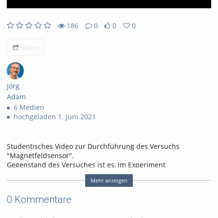
186
0
0
0
186views
0Kommentare
0likes
0favorites
Share
Jörg
Adam
6 Medien
hochgeladen 1. Juni 2021
Studentisches Video zur Durchführung des Versuchs
"Magnetfeldsensor".
Gegenstand des Versuches ist es, im Experiment
charakteristische Eigenschaften des Magnetfeldes und seiner
Mehr anzeigen
Wechselwirkung mit Stoffen zu rekapitulieren. Im Hinblick auf
die technologische Nutzung in der Sensorik werden die
0 Kommentare
wichtigsten galvanomagnetischen Effekte besprochen und im
Experiment gezeigt. Mittels eines Permanentmagneten wird