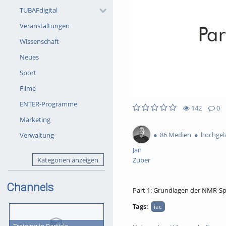
TUBAFdigital
Veranstaltungen
Wissenschaft
Neues
Sport
Filme
ENTER-Programme
142
0
142views
0Kommentare
0likes
0favorites
Marketing
86 Medien
hochgela
Verwaltung
Jan
Kategorien anzeigen
Zuber
Channels
Part 1: Grundlagen der NMR-Sp
Tags:
iac
Training in Particle