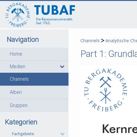
go
go
go
to
to
to
navigation
main
footer
content
Navigation
Channels
Analytische Ch
Part 1: Grund
Home
Medien
Channels
Alben
Gruppen
Kategorien
Fachgebiete