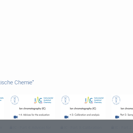
tische Chemie"
er
IC - Part 4: Advices for
IC - Part 3: Calibration
IC - Part 2
the evaluation
and analysis
preparation