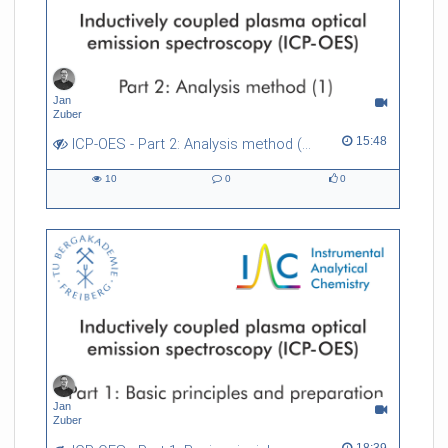
Jan
Zuber
15:48 duration
15:48
ICP-OES - Part 2: Analysis method (1)
10
0
0
10
0
0
views
Kommentare
likes
Jan
Zuber
18:39 duration
18:39