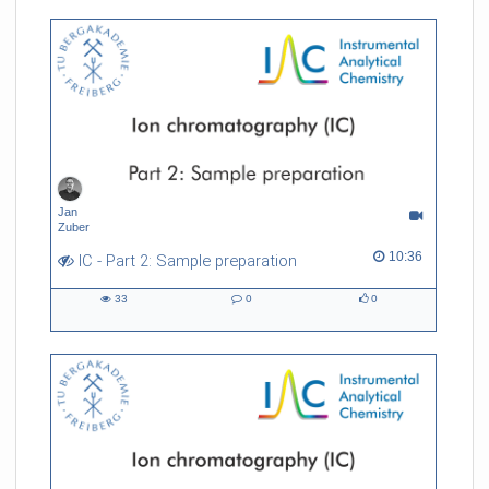
Jan
Zuber
10:36 duration
10:36
IC - Part 2: Sample preparation
33
0
0
33
0
0
views
Kommentare
likes