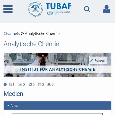
Channels
Analytische Chemie
Analytische Chemie
Folgen
131
0
0
0
0
131Videos
0Bilder
0Audios
0Dateien
0Youtube
Medien
Alles