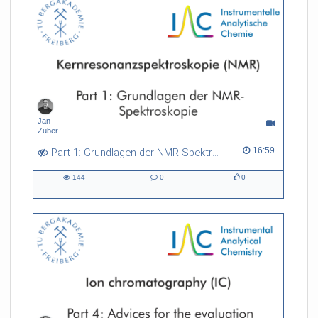
Jan
Zuber
16:59 duration
16:59
Part 1: Grundlagen der NMR-Spektroskopie
144
0
0
144
0
0
views
Kommentare
likes