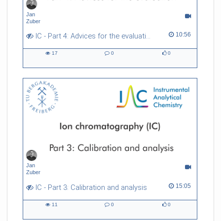
Jan
Zuber
10:56 duration
10:56
IC - Part 4: Advices for the evaluation
17
0
0
17
0
0
views
Kommentare
likes
Jan
Zuber
15:05 duration
15:05
IC - Part 3: Calibration and analysis
11
0
0
11
0
0
views
Kommentare
likes