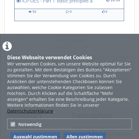
ICP-OES - Part 1: Basic principles and preparation
52
0
0
52
0
0
views
Kommentare
likes
LADE MEHR
Diese Webseite verwendet Cookies
Featured
Wir verwenden Cookies, um unsere Website optimal für Sie
zu gestalten. Mit dem Bestätigen des Buttons "Akzeptieren"
Beliebtheit
stimmen Sie der Verwendung von Cookies zu. Durch
Anklicken der untenstehenden Checkboxen können Sie
Bewertung
auswählen, welche Cookie-Kategorien Sie zulassen
möchten. Durch Klicken auf die Schaltfläche "Mehr
Kommentare
anzeigen" erhalten Sie eine Beschreibung jeder Kategorie.
Weitere Informationen finden Sie in unserer
Datenschutzerklärung
.
Impressum
Datenschutz
Notwendig
Impressum
Datenschutzerklärung für
diese ViMP-basierte Website
Auswahl zustimmen
Allen zustimmen