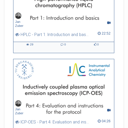
Jan
Zuber
22:52 duration
22:52
HPLC - Part 1: Introduction and basics
29
0
0
29
0
0
views
Kommentare
likes
Jan
Zuber
04:26 duration
04:26
ICP-OES - Part 4: Evaluation and instructions for the protocol