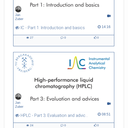
Jan
Zuber
14:16 duration
14:16
IC - Part 1: Introduction and basics
27
0
0
27
0
0
views
Kommentare
likes
Jan
Zuber
08:51 duration
08:51
HPLC - Part 3: Evaluation and advices
24
0
0