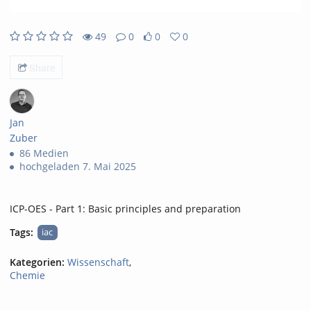
49
0
0
0
49views
0Kommentare
0likes
0favorites
Share
Jan
Zuber
86 Medien
hochgeladen 7. Mai 2025
ICP-OES - Part 1: Basic principles and preparation
Tags:
iac
Kategorien:
Wissenschaft
,
Chemie