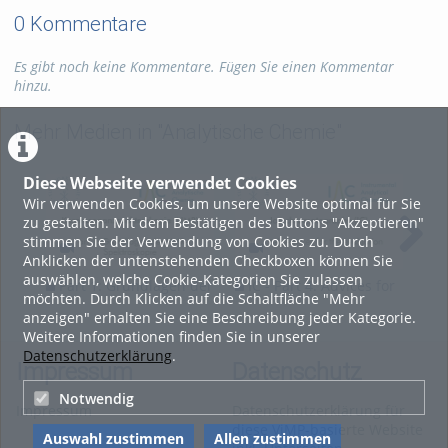
0 Kommentare
Es gibt noch keine Kommentare. Fügen Sie einen Kommentar
hinzu.
Mehr Medien in "Analytische Chemie"
Diese Webseite verwendet Cookies
Wir verwenden Cookies, um unsere Website optimal für Sie
zu gestalten. Mit dem Bestätigen des Buttons "Akzeptieren"
stimmen Sie der Verwendung von Cookies zu. Durch
Anklicken der untenstehenden Checkboxen können Sie
auswählen, welche Cookie-Kategorien Sie zulassen
Part 1: Grundlagen der
IC - Part 4: Advices for
IC
möchten. Durch Klicken auf die Schaltfläche "Mehr
NMR-Spektroskopie
the evaluation
and
anzeigen" erhalten Sie eine Beschreibung jeder Kategorie.
Weitere Informationen finden Sie in unserer
Datenschutzerklärung
.
Impressum
Datenschutz
Notwendig
Impressum
Datenschutzerklärung für
diese ViMP-basierte Website
Auswahl zustimmen
Allen zustimmen