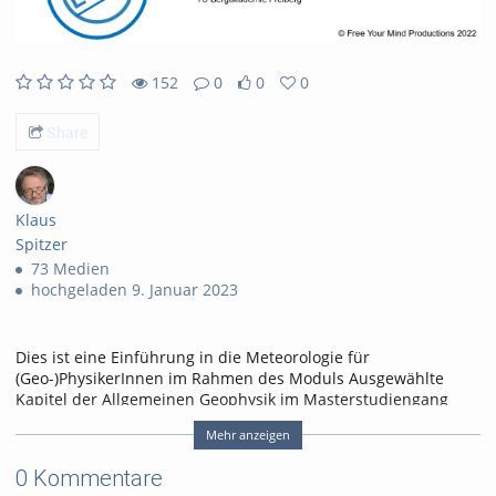
152
0
0
0
152views
0Kommentare
0likes
0favorites
Share
Klaus
Spitzer
73 Medien
hochgeladen 9. Januar 2023
Dies ist eine Einführung in die Meteorologie für
(Geo-)PhysikerInnen im Rahmen des Moduls Ausgewählte
Kapitel der Allgemeinen Geophysik im Masterstudiengang
Geophysik. Es werden die Entwicklung der irdischen
Mehr anzeigen
Atmosphäre, der Zustand und die Bedeutung des Wassers in
der Atmosphäre, die Strahlungsgesetze und -bilanzierungen
0 Kommentare
sowie kleinräumige und globale dynamische Prozesse in der