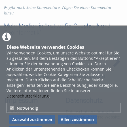
Atmosphäre unter vorwiegend physikalischen
Gesichtspunkten skizziert und diskutiert.
Es gibt noch keine Kommentare. Fügen Sie einen Kommentar
hinzu.
Tags:
vorlesung
meteorologie
met-lv02
Mehr Medien in "Institut für Geophysik und
Geoinformatik"
Kategorien:
Physik
,
Geowissenschaften
Diese Webseite verwendet Cookies
Wir verwenden Cookies, um unsere Website optimal für Sie
zu gestalten. Mit dem Bestätigen des Buttons "Akzeptieren"
stimmen Sie der Verwendung von Cookies zu. Durch
Anklicken der untenstehenden Checkboxen können Sie
auswählen, welche Cookie-Kategorien Sie zulassen
Meteorologie LV06
Meteorologie LV04
Me
möchten. Durch Klicken auf die Schaltfläche "Mehr
(Ausgewählte Kapitel der
(Ausgewählte Kapitel der
(Au
anzeigen" erhalten Sie eine Beschreibung jeder Kategorie.
Allgemeinen Geophysik)
Allgemeinen Geophysik)
All
Weitere Informationen finden Sie in unserer
Datenschutzerklärung
.
Impressum
Datenschutz
Notwendig
Impressum
Datenschutzerklärung für
diese ViMP-basierte Website
Auswahl zustimmen
Allen zustimmen
inkl. Unterseiten