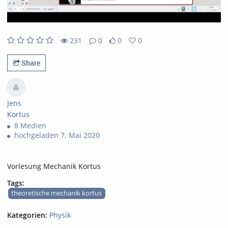
231
0
0
0
231views
0Kommentare
0likes
0favorites
Share
Jens
Kortus
8 Medien
hochgeladen 7. Mai 2020
Vorlesung Mechanik Kortus
Tags:
theoretische mechanik kortus
Kategorien:
Physik