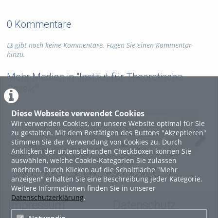
0 Kommentare
Es gibt noch keine Kommentare. Fügen Sie einen Kommentar
hinzu.
Mehr Medien in "Institut für Theoretische
Physik"
Diese Webseite verwendet Cookies
Wir verwenden Cookies, um unsere Website optimal für Sie
zu gestalten. Mit dem Bestätigen des Buttons "Akzeptieren"
stimmen Sie der Verwendung von Cookies zu. Durch
Anklicken der untenstehenden Checkboxen können Sie
auswählen, welche Cookie-Kategorien Sie zulassen
KM63-66_Kreiskegel.mp4
KM60-
KM
möchten. Durch Klicken auf die Schaltfläche "Mehr
62_HarmOsz+Reibung.mp4
59_
anzeigen" erhalten Sie eine Beschreibung jeder Kategorie.
Weitere Informationen finden Sie in unserer
Datenschutzerklärung
.
Impressum
Datenschutz