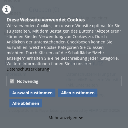
Freunde
0
Gruppen
(0)
Gruppen
Der Benutzer ist noch kein Mitglied einer
Diese Webseite verwendet Cookies
0 Alben
Gruppe.
Wir verwenden Cookies, um unsere Website optimal für Sie
8
zu gestalten. Mit dem Bestätigen des Buttons "Akzeptieren"
Freunde
(0)
Medien
stimmen Sie der Verwendung von Cookies zu. Durch
Es wurden noch keine Freunde eingetragen.
Anklicken der untenstehenden Checkboxen können Sie
auswählen, welche Cookie-Kategorien Sie zulassen
möchten. Durch Klicken auf die Schaltfläche "Mehr
anzeigen" erhalten Sie eine Beschreibung jeder Kategorie.
Impressum
Datenschutz
Weitere Informationen finden Sie in unserer
Datenschutzerklärung
.
Impressum
Datenschutzerklärung für
diese ViMP-basierte Website
Notwendig
inkl. Unterseiten
Auswahl zustimmen
Allen zustimmen
Cookie-Zustimmung
Alle ablehnen
Videoplattform & Player Lösungen powered by
VIMP
© 2010-2026
Mehr anzeigen