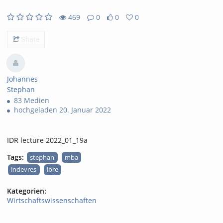
469
0
0
0
469views
0Kommentare
0likes
0favorites
Share
Johannes
Stephan
83 Medien
hochgeladen 20. Januar 2022
IDR lecture 2022_01_19a
Tags:
stephan
mba
indevres
ibre
Kategorien:
Wirtschaftswissenschaften