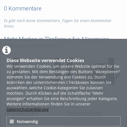
0 Kommentare
Es gibt noch keine Kommentare. Fügen Sie einen Kommentar
hinzu.
Mehr Medien in "Professur für Allgemeine
Volkswirtschaftslehre"
Diese Webseite verwendet Cookies
Wir verwenden Cookies, um unsere Website optimal für Sie
zu gestalten. Mit dem Bestätigen des Buttons "Akzeptieren"
stimmen Sie der Verwendung von Cookies zu. Durch
Anklicken der untenstehenden Checkboxen können Sie
auswählen, welche Cookie-Kategorien Sie zulassen
Whither the resource
Whither the resource
Whi
möchten. Durch Klicken auf die Schaltfläche "Mehr
curse, Video 03
curse, Video 02
cur
anzeigen" erhalten Sie eine Beschreibung jeder Kategorie.
Weitere Informationen finden Sie in unserer
Datenschutzerklärung
.
Impressum
Datenschutz
Notwendig
Impressum
Datenschutzerklärung für