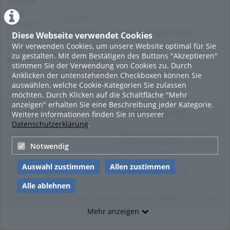
Freunde
0
Gruppen
(0)
Gruppen
Der Benutzer ist noch kein Mitglied einer
Diese Webseite verwendet Cookies
0 Alben
Gruppe.
Wir verwenden Cookies, um unsere Website optimal für Sie
83
zu gestalten. Mit dem Bestätigen des Buttons "Akzeptieren"
Freunde
(0)
Medien
stimmen Sie der Verwendung von Cookies zu. Durch
Es wurden noch keine Freunde eingetragen.
Anklicken der untenstehenden Checkboxen können Sie
auswählen, welche Cookie-Kategorien Sie zulassen
möchten. Durch Klicken auf die Schaltfläche "Mehr
anzeigen" erhalten Sie eine Beschreibung jeder Kategorie.
Impressum
Datenschutz
Weitere Informationen finden Sie in unserer
Datenschutzerklärung
.
Impressum
Datenschutzerklärung für
diese ViMP-basierte Website
Notwendig
inkl. Unterseiten
Auswahl zustimmen
Allen zustimmen
Cookie-Zustimmung
Alle ablehnen
Videoplattform & Player Lösungen powered by
VIMP
© 2010-2026
Mehr anzeigen