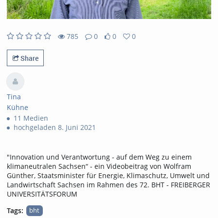
785
0
0
0
785views
0Kommentare
0likes
0favorites
Share
Tina
Kühne
11 Medien
hochgeladen 8. Juni 2021
"Innovation und Verantwortung - auf dem Weg zu einem
klimaneutralen Sachsen“ - ein Videobeitrag von Wolfram
Günther, Staatsminister für Energie, Klimaschutz, Umwelt und
Landwirtschaft Sachsen im Rahmen des 72. BHT - FREIBERGER
UNIVERSITÄTSFORUM
Tags:
bht