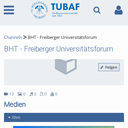
Channels
BHT - Freiberger Universitätsforum
BHT - Freiberger Universitätsforum
Folgen
13
0
0
0
0
13Videos
0Bilder
0Audios
0Dateien
0Youtube
Medien
Alles