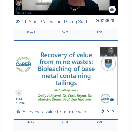
Yulia
Dolganova
02:39:20 duration
02:39:20
4th Africa Colloquium Driving Sustainability in Africa Through Nature Restoration, Carbon Markets and Responsible Mining
135
0
0
135
0
0
views
Kommentare
likes
Tina
Kühne
15:15 duration
15:15
Recovery of value from mine wastes: Bioleaching of base metal containing tailings
67
0
0
67
0
0
views
Kommentare
likes