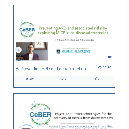
Tina
Kühne
09:30 duration
09:30
Preventing ARD and associated risks by exploiting MICP in co-disposal strategies
104
0
0
104
0
0
views
Kommentare
likes