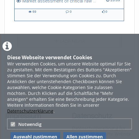
Market assessment of critical raw materials/metals
69
0
0
69
0
0
views
Kommentare
likes
LADE MEHR
Diese Webseite verwendet Cookies
Featured
Wir verwenden Cookies, um unsere Website optimal für Sie
zu gestalten. Mit dem Bestätigen des Buttons "Akzeptieren"
Beliebtheit
stimmen Sie der Verwendung von Cookies zu. Durch
Anklicken der untenstehenden Checkboxen können Sie
Bewertung
auswählen, welche Cookie-Kategorien Sie zulassen
möchten. Durch Klicken auf die Schaltfläche "Mehr
Kommentare
anzeigen" erhalten Sie eine Beschreibung jeder Kategorie.
Weitere Informationen finden Sie in unserer
Datenschutzerklärung
.
Impressum
Datenschutz
Notwendig
Impressum
Datenschutzerklärung für
diese ViMP-basierte Website
Auswahl zustimmen
Allen zustimmen