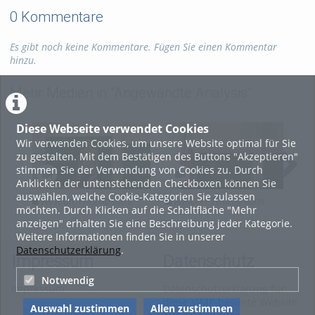
0 Kommentare
Es gibt noch keine Kommentare. Fügen Sie einen Kommentar
hinzu.
Mehr Medien in "Angewandte Analysis"
Diese Webseite verwendet Cookies
Wir verwenden Cookies, um unsere Website optimal für Sie
zu gestalten. Mit dem Bestätigen des Buttons "Akzeptieren"
stimmen Sie der Verwendung von Cookies zu. Durch
Anklicken der untenstehenden Checkboxen können Sie
auswählen, welche Cookie-Kategorien Sie zulassen
Avscon Thompsons
Avscon Thompsons
A
möchten. Durch Klicken auf die Schaltfläche "Mehr
group F lecture 1
group F lecture 3
gro
anzeigen" erhalten Sie eine Beschreibung jeder Kategorie.
Weitere Informationen finden Sie in unserer
Datenschutzerklärung
.
Impressum
Datenschutz
Notwendig
Impressum
Datenschutzerklärung für
diese ViMP-basierte Website
Auswahl zustimmen
Allen zustimmen