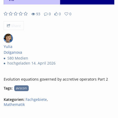
93
0
0
0
93views
0Kommentare
0likes
0favorites
Share
Yulia
Dolganova
580 Medien
hochgeladen 14. April 2026
Evolution equations governed by accretive operators Part 2
Tags:
avscon
Kategorien:
Fachgebiete
,
Mathematik