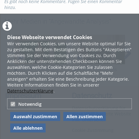
Es gibt noch keine Kommentare. Fügen Sie einen Kommentar
Mathematik
hinzu.
Mehr Medien in "Angewandte Analysis"
Diese Webseite verwendet Cookies
Wir verwenden Cookies, um unsere Website optimal für Sie
zu gestalten. Mit dem Bestätigen des Buttons "Akzeptieren"
stimmen Sie der Verwendung von Cookies zu. Durch
Anklicken der untenstehenden Checkboxen können Sie
auswählen, welche Cookie-Kategorien Sie zulassen
Avscon Thompsons
Avscon Thompsons
A
möchten. Durch Klicken auf die Schaltfläche "Mehr
group F lecture 1
group F lecture 3
gro
anzeigen" erhalten Sie eine Beschreibung jeder Kategorie.
Weitere Informationen finden Sie in unserer
Datenschutzerklärung
.
Impressum
Datenschutz
Notwendig
Impressum
Datenschutzerklärung für
diese ViMP-basierte Website
Auswahl zustimmen
Allen zustimmen
inkl. Unterseiten
Alle ablehnen
Cookie-Zustimmung