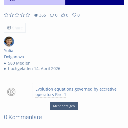
365
0
0
0
365views
0Kommentare
0likes
0favorites
Share
Yulia
Dolganova
580 Medien
hochgeladen 14. April 2026
Evolution equations governed by accretive
operators Part 1
Mehr anzeigen
Tags:
avscon
0 Kommentare
Kategorien:
Fachgebiete
,