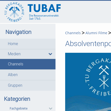
go
go
go
to
to
to
navigation
main
footer
content
Navigation
Channels
Alumni Filme
Absolventenpo
Home
Medien
Channels
Alben
Gruppen
Kategorien
Fachgebiete