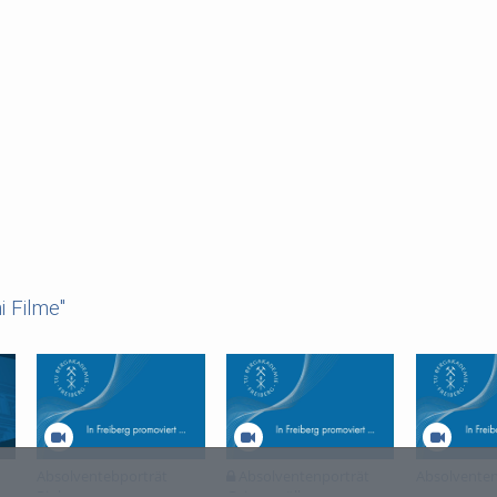
i Filme"
Absolventebporträt
Absolventenporträt
Absolventen
Pinka
Geigenmüller