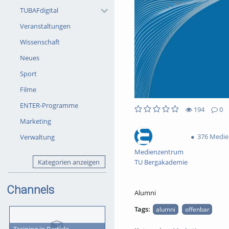
TUBAFdigital
Veranstaltungen
Wissenschaft
Neues
Sport
Filme
ENTER-Programme
194
0
194views
0Kommentare
0likes
0favorites
Marketing
376 Medi
Verwaltung
Medienzentrum
Kategorien anzeigen
TU Bergakademie
Channels
Alumni
Tags:
alumni
offenbar
Training in Particle