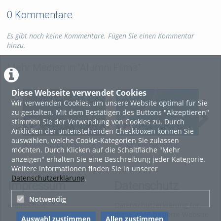
0 Kommentare
Es gibt noch keine Kommentare. Fügen Sie einen Kommentar
hinzu.
Mehr Medien in "Alumni Filme"
Diese Webseite verwendet Cookies
Wir verwenden Cookies, um unsere Website optimal für Sie
zu gestalten. Mit dem Bestätigen des Buttons "Akzeptieren"
stimmen Sie der Verwendung von Cookies zu. Durch
Anklicken der untenstehenden Checkboxen können Sie
auswählen, welche Cookie-Kategorien Sie zulassen
Amberscript Test
Absolventebporträt
Ab
möchten. Durch Klicken auf die Schaltfläche "Mehr
Pinka
Gei
anzeigen" erhalten Sie eine Beschreibung jeder Kategorie.
Weitere Informationen finden Sie in unserer
Datenschutzerklärung
.
Impressum
Datenschutz
Notwendig
Impressum
Datenschutzerklärung für
diese ViMP-basierte Website
Auswahl zustimmen
Allen zustimmen