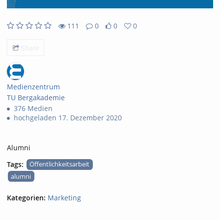
111
0
0
0
111views
0Kommentare
0likes
0favorites
Share
Medienzentrum
TU Bergakademie
376 Medien
hochgeladen 17. Dezember 2020
Alumni
Tags:
Öffentlichkeitsarbeit
alumni
Kategorien:
Marketing