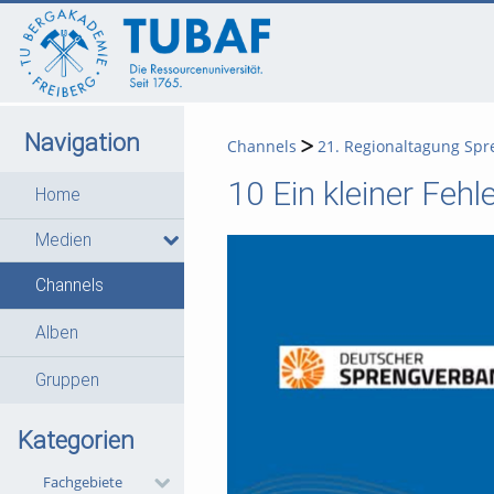
go
go
go
to
to
to
navigation
main
footer
content
Navigation
Channels
21. Regionaltagung Spr
10 Ein kleiner Fehl
Home
Medien
Channels
Alben
Gruppen
Kategorien
Fachgebiete