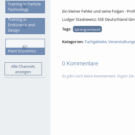
Training in Particle
Technology
Ein kleiner Fehler und seine Folgen - Pr
Training in
Ludger Staskiewicz; SSE Deutschland G
Endurance and
Tags:
sprengverband
Design
Kategorien:
Fachgebiete
,
Veranstaltung
Plant Econimics
0 Kommentare
Alle Channels
anzeigen
Es gibt noch keine Kommentare. Fügen Sie