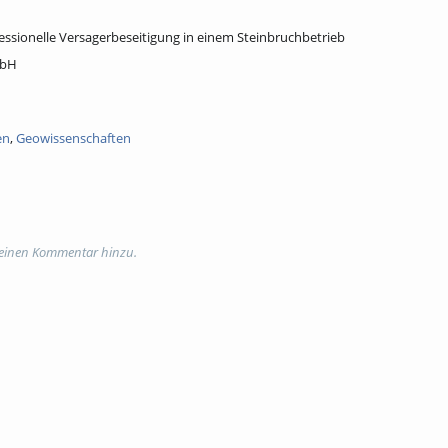
ofessionelle Versagerbeseitigung in einem Steinbruchbetrieb
mbH
en
,
Geowissenschaften
 einen Kommentar hinzu.