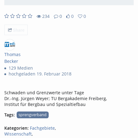
234
0
0
0
234views
0Kommentare
0likes
0favorites
Share
Thomas
Becker
129 Medien
hochgeladen 19. Februar 2018
Schwaden und Grenzwerte unter Tage
Dr.-Ing. Jürgen Weyer; TU Bergakademie Freiberg,
Institut für Bergbau und Spezialtiefbau
Tags:
sprengverband
Kategorien:
Fachgebiete
,
Wissenschaft
,