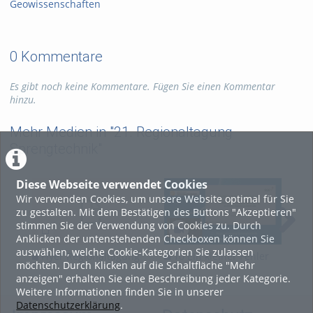
Geowissenschaften
0 Kommentare
Es gibt noch keine Kommentare. Fügen Sie einen Kommentar
hinzu.
Mehr Medien in "21. Regionaltagung
Sprengtechnik"
Diese Webseite verwendet Cookies
Wir verwenden Cookies, um unsere Website optimal für Sie
zu gestalten. Mit dem Bestätigen des Buttons "Akzeptieren"
stimmen Sie der Verwendung von Cookies zu. Durch
Anklicken der untenstehenden Checkboxen können Sie
auswählen, welche Cookie-Kategorien Sie zulassen
Flyer Regionaltagung
10 Ein kleiner Fehler
0
möchten. Durch Klicken auf die Schaltfläche "Mehr
und seine Folgen -
Brü
anzeigen" erhalten Sie eine Beschreibung jeder Kategorie.
Professionelle
Weitere Informationen finden Sie in unserer
Versagerbeseitigung in
Datenschutzerklärung
.
einem