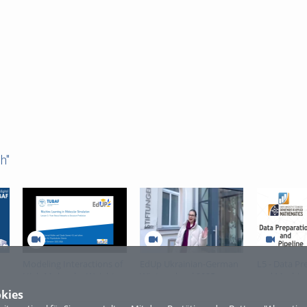
h"
Modeling Interactions of
EdUp Ukrainian-German
L5 - Data Pr
n
High Molecular Weight
Winterschool 2025
and Machine
Compounds - L03
Pipeline
kies