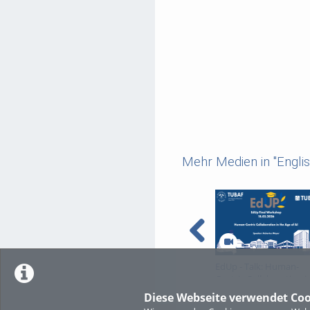
Mehr Medien in "Englis
EdUp - Talk: Human-
Centric Collaboration i
the Age of AI
Diese Webseite verwendet Coo