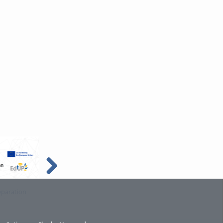
eparation
L4 - Introduction to
L3 - Dimensionality
 Learning
Neural Networks
Reduction and Principal
Component Analysis