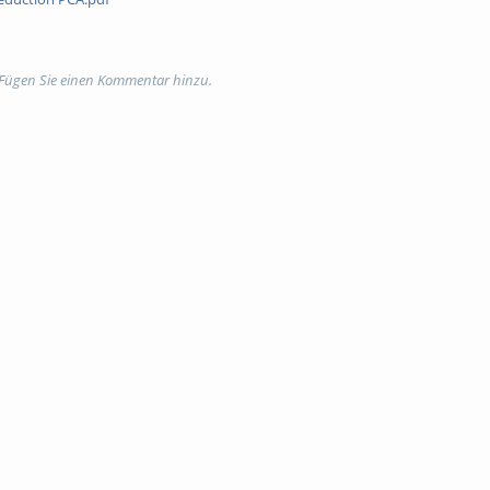
llaborative teaching project EdUp (TUBAFdigital).
 Fügen Sie einen Kommentar hinzu.
igital
,
English