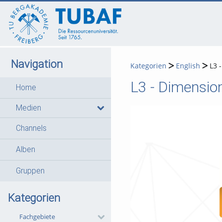
go
go
go
to
to
to
navigation
main
footer
content
Navigation
Kategorien
English
L3 
L3 - Dimensio
Home
Medien
Channels
Alben
Gruppen
Kategorien
Fachgebiete