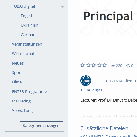
TUBAFdigital
English
Ukrainian
German
Veranstaltungen
Wissenschaft
Neues
220
0
0likes
0favorites
Sport
220views
0Kommentare
1216 Medien
Filme
TUBAFdigital
ENTER-Programme
Lecturer: Prof. Dr. Dmytro Bab
Marketing
Verwaltung
Dnipro University of Technolo
Kategorien anzeigen
Zusätzliche Dateien
» 08 MLMFIP_Dimensionality R