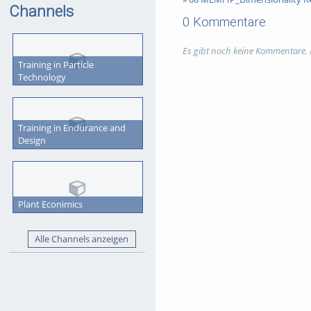
Channels
The lectures are part of the co
0 Kommentare
Tags:
#tubafdigital
Es gibt noch keine Kommentare.
Kategorien:
Marketing
,
TUBAFd
Training in Particle
Technology
Training in Endurance and
Design
Plant Econimics
Alle Channels anzeigen