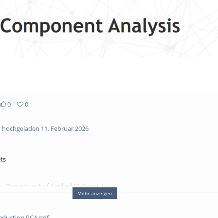
0
0
hochgeladen 11. Februar 2026
ets
gy, Department of Applied Mathematics
Mehr anzeigen
eduction PCA.pdf