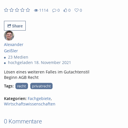
1114
0
0
0
0likes
0favorites
1114views
0Kommentare
Share
Alexander
Geißler
23 Medien
hochgeladen 18. November 2021
Lösen eines weiteren Falles im Gutachtenstil
Beginn AGB Recht
Tags:
recht
privatrecht
Kategorien:
Fachgebiete
,
Wirtschaftswissenschaften
0 Kommentare