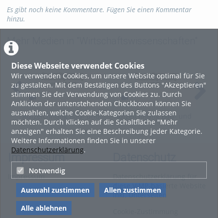
Es gibt noch keine Kommentare. Fügen Sie einen Kommentar
hinzu.
Mehr Medien in "Wirtschaftswissenschaften"
Diese Webseite verwendet Cookies
Wir verwenden Cookies, um unsere Website optimal für Sie
zu gestalten. Mit dem Bestätigen des Buttons "Akzeptieren"
stimmen Sie der Verwendung von Cookies zu. Durch
Anklicken der untenstehenden Checkboxen können Sie
auswählen, welche Cookie-Kategorien Sie zulassen
Aufzeichnung Bau- und
Aufzeichnung Bau- und
Auf
möchten. Durch Klicken auf die Schaltfläche "Mehr
Planungsrecht v.
Planungsrecht v.
Pla
anzeigen" erhalten Sie eine Beschreibung jeder Kategorie.
22.06.2026
15.06.2026
08.
Weitere Informationen finden Sie in unserer
Datenschutzerklärung
.
Impressum
Datenschutz
Notwendig
Impressum
Datenschutzerklärung für
diese ViMP-basierte Website
Auswahl zustimmen
Allen zustimmen
inkl. Unterseiten
Alle ablehnen
Cookie-Zustimmung