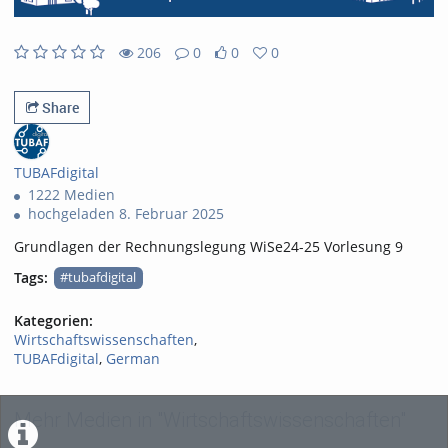
206
0
0
0
0likes
0favorites
206views
0Kommentare
Share
TUBAFdigital
1222 Medien
hochgeladen 8. Februar 2025
Grundlagen der Rechnungslegung WiSe24-25 Vorlesung 9
Tags:
#tubafdigital
Kategorien:
Wirtschaftswissenschaften
,
TUBAFdigital
,
German
Mehr Medien in "Wirtschaftswissenschaften"