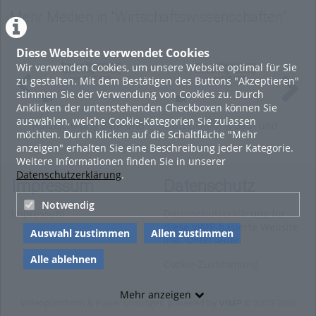
Wirtschaftswissenschaften
,
Mineralogie
,
Bergbau
Mehr Medien in "Wirtschaftswissenschaften"
Diese Webseite verwendet Cookies
Wir verwenden Cookies, um unsere Website optimal für Sie
zu gestalten. Mit dem Bestätigen des Buttons "Akzeptieren"
stimmen Sie der Verwendung von Cookies zu. Durch
Anklicken der untenstehenden Checkboxen können Sie
auswählen, welche Cookie-Kategorien Sie zulassen
Aufzeichnung Bau- und
Aufzeichnung Bau- und
Auf
möchten. Durch Klicken auf die Schaltfläche "Mehr
Planungsrecht v.
Planungsrecht v.
Pla
anzeigen" erhalten Sie eine Beschreibung jeder Kategorie.
22.06.2026
15.06.2026
08.
Weitere Informationen finden Sie in unserer
Datenschutzerklärung
.
Impressum
Datenschutz
Notwendig
Impressum
Datenschutzerklärung für
diese ViMP-basierte Website
Auswahl zustimmen
Allen zustimmen
inkl. Unterseiten
Alle ablehnen
Cookie-Zustimmung
Mehr anzeigen
Videoplattform & Player Lösungen powered by
VIMP
© 2010-2026