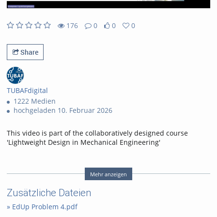
176
0
0
0
0likes
0favorites
176views
0Kommentare
Share
TUBAFdigital
1222 Medien
hochgeladen 10. Februar 2026
This video is part of the collaboratively designed course
'Lightweight Design in Mechanical Engineering'
Problem 4: Lightweight Design of Shafts under Tension
Mehr anzeigen
Zusätzliche Dateien
» EdUp Problem 4.pdf
Lecturer: Assoc.Prof. PhD Serhii Onyshchenko