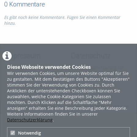
0 Kommentare
In cooperation with Prof. Dr.-Ing. Matthias Kröger
Es gibt noch keine Kommentare. Fügen Sie einen Kommentar
hinzu.
Tags:
#tubafdigital
Kategorien:
Marketing
,
TUBAFdigital
,
English
Impressum
Datenschutz
Diese Webseite verwendet Cookies
Impressum
Datenschutzerklärung für
Wir verwenden Cookies, um unsere Website optimal für Sie
diese ViMP-basierte Website
zu gestalten. Mit dem Bestätigen des Buttons "Akzeptieren"
inkl. Unterseiten
stimmen Sie der Verwendung von Cookies zu. Durch
Cookie-Zustimmung
Anklicken der untenstehenden Checkboxen können Sie
auswählen, welche Cookie-Kategorien Sie zulassen
möchten. Durch Klicken auf die Schaltfläche "Mehr
Videoplattform & Player Lösungen powered by
VIMP
© 2010-2026
anzeigen" erhalten Sie eine Beschreibung jeder Kategorie.
Weitere Informationen finden Sie in unserer
Datenschutzerklärung
.
Notwendig