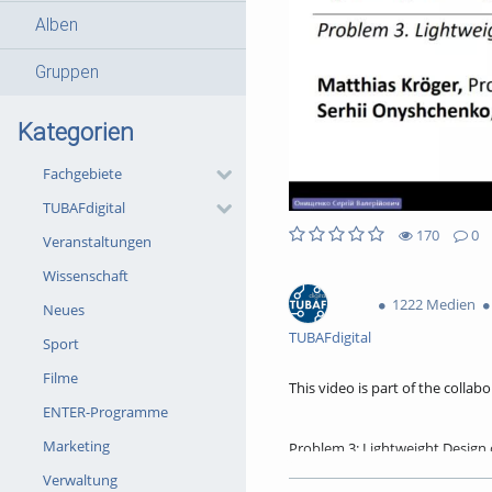
Alben
Gruppen
Kategorien
Fachgebiete
TUBAFdigital
170
0
Veranstaltungen
0likes
0favorites
170views
0Kommentare
Wissenschaft
1222 Medien
Neues
TUBAFdigital
Sport
Filme
This video is part of the colla
ENTER-Programme
Marketing
Problem 3: Lightweight Design 
Verwaltung