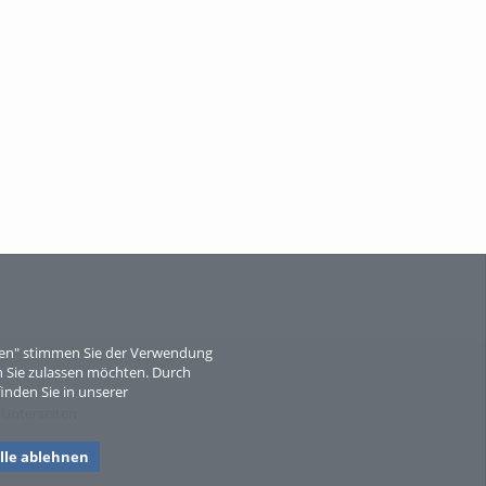
eren" stimmen Sie der Verwendung
 Sie zulassen möchten. Durch
inden Sie in unserer
 Unterseiten
lle ablehnen