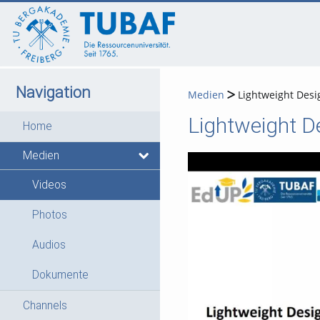
go
go
go
to
to
to
navigation
main
footer
content
Navigation
Medien
Lightweight Desi
Lightweight D
Home
Medien
Videos
Photos
Audios
Dokumente
Channels