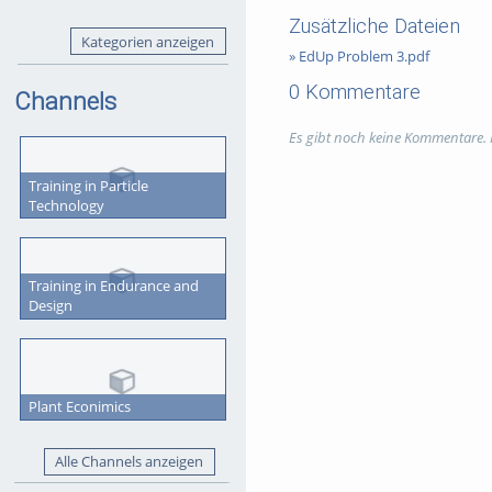
Zusätzliche Dateien
Kategorien anzeigen
Lecturer: Assoc.Prof. PhD Serh
» EdUp Problem 3.pdf
0 Kommentare
Channels
In cooperation with Prof. Dr.-I
Es gibt noch keine Kommentare.
Tags:
#tubafdigital
Training in Particle
Kategorien:
Marketing
,
TUBAFd
Technology
Training in Endurance and
Design
Plant Econimics
Alle Channels anzeigen