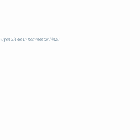
ii Onyshchenko
ng. Matthias Kröger
 Fügen Sie einen Kommentar hinzu.
igital
,
English